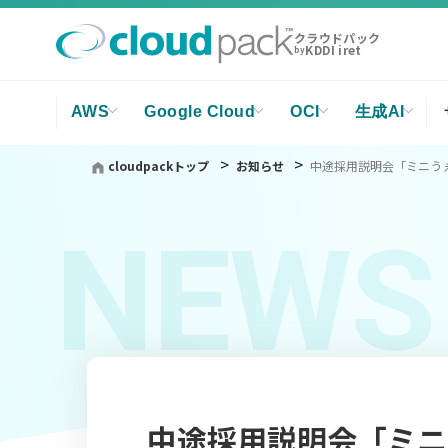
クラウドパック
KDDI iret
by
AWS
Google Cloud
OCI
生成AI
cloudpackトップ
お知らせ
中途採用説明会「ミニうぇ
NEWS
中途採用説明会「ミニ