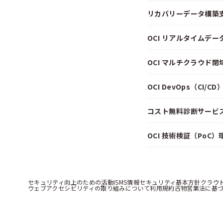
リカバリーデータ構築
OCI リアルタイムデ
OCI マルチクラウド
OCI DevOps（CI/
コスト無料診断サービス f
OCI 技術検証（PoC
セキュリティ向上のための活動
ISMS情報セキュリティ基本方針
クラウ
ウェブアクセシビリティの取り組みについて
利用規約
古物営業法に基