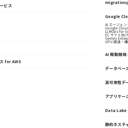
migrationp
サービス
Google C
AI エージェ
Google Clo
LLMOps for G
EC サイト向け
Gemini Ent
GPU 調達・
AI 駆動開発 o
 for AWS
データベー
高可用性デ
アプリケー
Data La
静的ホステ