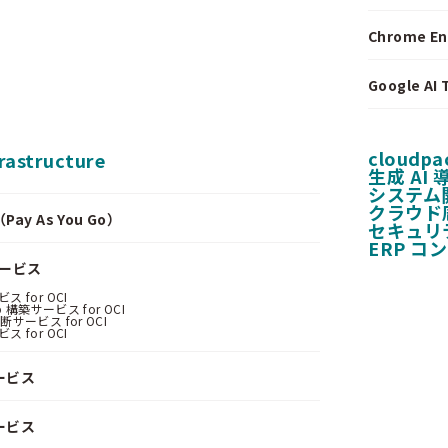
Chrome E
Google A
cloudpa
frastructure
生成 AI
システム
クラウド
y As You Go）
セキュリ
ERP コ
サービス
 for OCI
 構築サービス for OCI
サービス for OCI
 for OCI
ービス
ービス