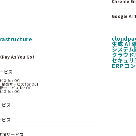
Chrome E
Google A
cloudpa
frastructure
生成 AI
システム
クラウド
y As You Go）
セキュリ
ERP コ
サービス
 for OCI
 構築サービス for OCI
サービス for OCI
 for OCI
ービス
ービス
支援サービス