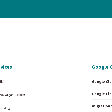
vices
Google 
ール）
Google 
.
Google 
Organizations
migrationp
サービス