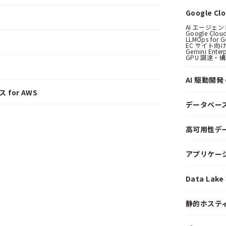
Google C
AI エージェ
Google Clo
LLMOps for G
EC サイト向け
Gemini Ent
GPU 調達・
AI 駆動開発 o
 for AWS
データベー
高可用性デ
アプリケー
Data La
静的ホステ