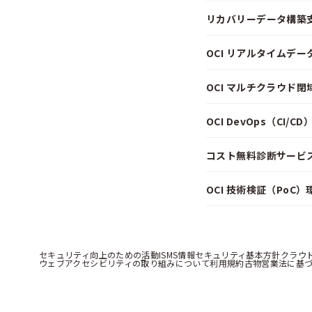
リカバリーデータ構築
OCI リアルタイムデ
OCI マルチクラウド
OCI DevOps（CI/
コスト無料診断サービス f
OCI 技術検証（PoC
セキュリティ向上のための活動
ISMS情報セキュリティ基本方針
クラウ
ウェブアクセシビリティの取り組みについて
利用規約
古物営業法に基