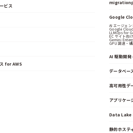
migrationp
サービス
Google C
AI エージェ
Google Clo
LLMOps for G
EC サイト向け
Gemini Ent
GPU 調達・
AI 駆動開発 o
 for AWS
データベー
高可用性デ
アプリケー
Data La
静的ホステ