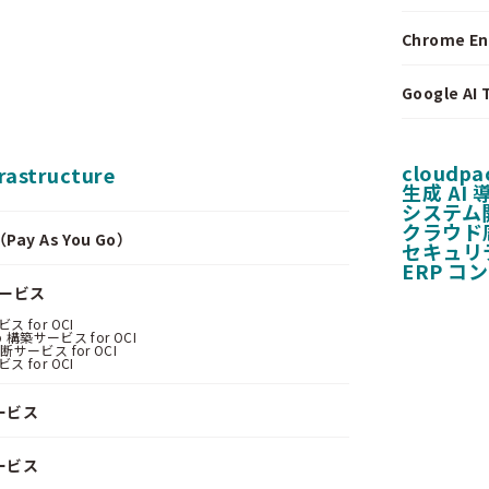
Chrome E
Google A
cloudpa
frastructure
生成 AI
システム
クラウド
y As You Go）
セキュリ
ERP コ
サービス
 for OCI
 構築サービス for OCI
サービス for OCI
 for OCI
ービス
ービス