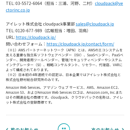
TEL: 03-5572-6064（担当：三浦、河野、二村）
cloudpack@ve
ctorinc.co.jp
アイレット株式会社 cloudpack事業部
sales@cloudpack.jp
TEL: 0120-677-989（広報担当：増田、羽鳥）
URL:
https://cloudpack.jp/
問い合わせフォーム：
https://cloudpack.jp/contact/form/
（※1）AWS パートナーネットワーク（APN）とは、AWSのエコシステムを
支える重要な独立系ソフトウェアベンダー（ISV）、SaaSベンダー、PaaSベ
ンダー、開発者用ツールベンダー、管理/セキュリティベンダーやシステム
インテグレーター（SI）、戦略コンサルタント、リセラー、代理店、VARに
よって構成されております。
（※2）日本初の4年連続での認定は、日本企業ではアイレット株式会社と
株式会社野村総合研究所のみです。
お
Amazon Web Services、アマゾン ウェブ サービス、AWS、Amazon EC2、
知
Amazon S3、およびAmazon Web Services ロゴは、Amazon.com, Inc.また
はその関連会社の商標です。cloudpack、クラウドパックの名称は、アイレ
ット株式会社の登録商標です。
ら
せ
一
前のお知らせ
次のお知らせ