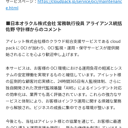
サービスページ：
https://cloudpack.jp/service/oci/maintenanc
e.html
■日本オラクル株式会社 常務執行役員 アライアンス統括
佐野 守計様からのコメント
アイレット株式会社様のクラウド総合支援サービスである cloud
pack に OCI が加わり、OCI 監視・運用・保守サービスが提供開
始されることを心より歓迎申し上げます。
本サービスは、お客様の OCI 環境における運用負荷の軽減とシス
テムの安定稼働を実現するものと確信しています。アイレット様
の圧倒的な顧客対応実績と、24時間365日有人監視体制、さらに
独自開発された次世代監視基盤「AMS」によるインシデント対応
の効率化は、業界でも高く評価されています。これらの強力なサ
ービスと体制により、お客様はインフラ運用に関する煩雑な業務
から解放され、ビジネスの成長に集中できる環境が整います。
今後とも、当社はアイレット様との協業を通じて、お客様に最適
な OCI 導入と運用支援を提供し、新たな価値を創造していけるよ