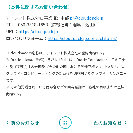
【本件に関するお問い合わせ】
アイレット株式会社 事業推進本部
pr@cloudpack.jp
TEL：050-3818-1853（広報担当：羽鳥・池田）
URL：
https://cloudpack.jp
問い合わせフォーム：
https://cloudpack.jp/contact/form/
※ cloudpack の名称は、アイレット株式会社の登録商標です。
※ Oracle、Java、MySQL 及び NetSuite は、Oracle Corporation、その子会
社及び関連会社の米国及びその他の国における登録商標です。NetSuite は、
お
クラウド・コンピューティングの新時代を切り開いたクラウド・カンパニー
です。
知
※ その他記載されている商品名などの固有名詞は、各社の商標または登録
商標です。
ら
せ
一
前のお知らせ
次のお知らせ