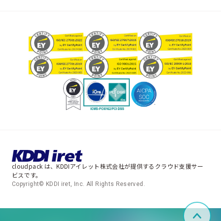
cloudpack は、KDDIアイレット株式会社が提供するクラウド支援サー
ビスです。
Copyright© KDDI iret, Inc. All Rights Reserved.
ペー