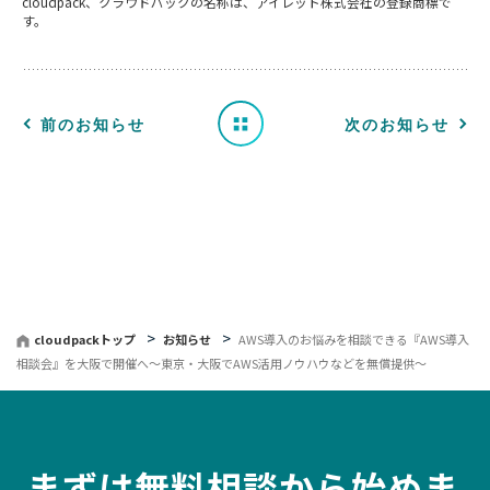
cloudpack、クラウドパックの名称は、アイレット株式会社の登録商標で
す。
ら
せ
一
前のお知らせ
次のお知らせ
覧
へ
戻
る
cloudpackトップ
お知らせ
AWS導入のお悩みを相談できる『AWS導入
相談会』を大阪で開催へ〜東京・大阪でAWS活用ノウハウなどを無償提供〜
まずは無料相談から始めま