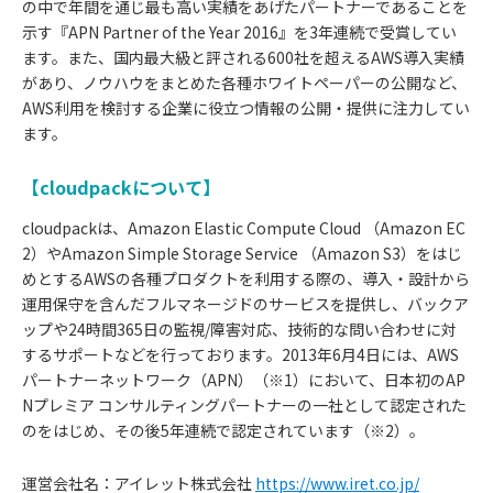
の中で年間を通じ最も高い実績をあげたパートナーであることを
示す『APN Partner of the Year 2016』を3年連続で受賞してい
ます。また、国内最大級と評される600社を超えるAWS導入実績
があり、ノウハウをまとめた各種ホワイトペーパーの公開など、
AWS利用を検討する企業に役立つ情報の公開・提供に注力してい
ます。
【cloudpackについて】
cloudpackは、Amazon Elastic Compute Cloud （Amazon EC
2）やAmazon Simple Storage Service （Amazon S3）をはじ
めとするAWSの各種プロダクトを利用する際の、導入・設計から
運用保守を含んだフルマネージドのサービスを提供し、バックア
ップや24時間365日の監視/障害対応、技術的な問い合わせに対
するサポートなどを行っております。2013年6月4日には、AWS
パートナーネットワーク（APN）（※1）において、日本初のAP
Nプレミア コンサルティングパートナーの一社として認定された
のをはじめ、その後5年連続で認定されています（※2）。
運営会社名：アイレット株式会社
https://www.iret.co.jp/