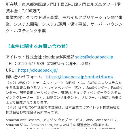
所在地：東京都港区虎ノ門1丁目23-1 虎ノ門ヒルズ森タワー7階
資本金：7,000万円
事業内容：クラウド導入事業、モバイルアプリケーション開発事
業、システム開発、システム運用・保守事業、サーバーハウジン
グ・ホスティング事業
【本件に関するお問い合わせ】
アイレット株式会社 cloudpack事業部
sales@cloudpack.jp
TEL：0120-677-989（広報担当：増田、羽鳥）
URL：
https://cloudpack.jp/
問い合わせフォーム：
https://cloudpack.jp/contact/form/
（※2）AWS パートナーネットワーク（APN）とは、AWSのエコシステムを
支える重要な独立系ソフトウェアベンダー（ISV）、SaaSベンダー、PaaSベ
ンダー、開発者用ツールベンダー、管理/セキュリティベンダーやシステム
インテグレーター（SI）、戦略コンサルタント、リセラー、代理店、VARに
よって構成されております。
（※3）日本初の5年連続での認定は、日本企業ではアイレット株式会社と
株式会社野村総合研究所のみです。
お
Amazon Web Services、アマゾン ウェブ サービス、AWS、Amazon EC2、
知
Amazon S3は、Amazon.com, Inc.またはその関連会社の商標です。