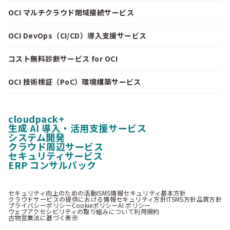
OCI マルチクラウド閉域接続サービス
OCI DevOps（CI/CD）導入支援サービス
コスト無料診断サービス for OCI
OCI 技術検証（PoC）環境構築サービス
cloudpack+
生成 AI 導入・活用支援サービス
システム開発
クラウド周辺サービス
セキュリティサービス
ERP コンサルパック
セキュリティ向上のための活動
ISMS情報セキュリティ基本方針
クラウドサービスの提供における情報セキュリティ方針
ITSMS方針
品質方針
プライバシーポリシー
Cookieポリシー
AI ポリシー
ウェブアクセシビリティの取り組みについて
利用規約
古物営業法に基づく表示