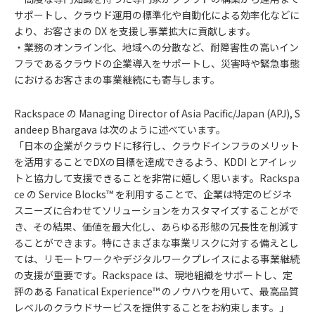
サポートし、クラウド運用の標準化や自動化による効率化などに
より、お客さまの DX を支援し事業拡大に貢献します。
・業務のオンライン化、地域への分散など、耐障害性の高いイン
フラであるクラウドの企業導入をサポートし、災害時や緊急事態
におけるお客さまの事業継続にも寄与します。
Rackspace の Managing Director of Asia Pacific/Japan (APJ), S
andeep Bhargava は次のように述べています。
「日本の企業がクラウドに移行し、クラウドインフラのメリット
を活用することでDXの目標を達成できるよう、KDDI とアイレッ
トと協力して支援できることを非常に嬉しく思います。Rackspa
ce の Service Blocks™ を利用することで、企業は特定のビジネ
スニーズに合わせてソリューションをカスタマイズすることがで
き、その結果、価値を最大化し、あらゆる形態の冗長性を削減す
ることができます。特にさまざまな事業リスクに対する備えとし
ては、リモートワークやデジタルワークプレイスによる事業継続
の支援が重要です。Rackspace は、現地組織をサポートし、定
評のある Fanatical Experience™ のノウハウを用いて、最高品質
レベルのクラウドサービスを提供することをお約束します。」