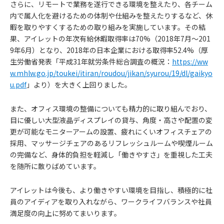
さらに、リモートで業務を遂行できる環境を整えたり、各チーム
内で属人化を避けるための体制や仕組みを整えたりするなど、休
暇を取りやすくするための取り組みを実施しています。その結
果、アイレットの年次有給休暇取得率は70%（2018年7月〜201
9年6月）となり、2018年の日本企業における取得率52.4%（厚
生労働省発表「平成31年就労条件総合調査の概況：
https://ww
w.mhlw.go.jp/toukei/itiran/roudou/jikan/syurou/19/dl/gaikyo
u.pdf
」より）を大きく上回りました。
また、オフィス環境の整備についても精力的に取り組んでおり、
目に優しい大型液晶ディスプレイの貸与、角度・高さや配置の変
更が可能なモニターアームの設置、疲れにくいオフィスチェアの
採用、マッサージチェアのあるリフレッシュルームや喫煙ルーム
の完備など、身体的負担を軽減し「働きやすさ」を重視した工夫
を随所に散りばめています。
アイレットは今後も、より働きやすい環境を目指し、積極的に社
員のアイディアを取り入れながら、ワークライフバランスや社員
満足度の向上に努めてまいります。