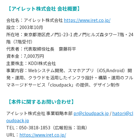
【アイレット株式会社 会社概要】
会社名：アイレット株式会社
https://www.iret.co.jp/
設立：2003年10月
所在地：東京都港区虎ノ門1-23-1 虎ノ門ヒルズ森タワー7階・24
階（7階受付）
代表者：代表取締役社長 齋藤将平
資本金：7,000万円
主要株主：KDDI株式会社
事業内容：Webシステム開発、スマホアプリ（iOS/Android）開
発・運用、クラウドを活用したインフラ設計・構築・運用のフル
マネージドサービス「cloudpack」の提供、デザイン制作
【本件に関するお問い合わせ】
アイレット株式会社 事業戦略本部
pr@cloudpack.jp
/
hatori@cl
oudpack.jp
TEL：050-3818-1853（広報担当：羽鳥）
URL：
https://www.iret.co.jp/
お