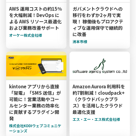
AWS 運用コストの約15％
ガバメントクラウドへの
を大幅削減！DevOps に
移行をわずか2ヶ月で実
よる AWS リソース最適化
現！ 稼働後もプロアクテ
および業務改善サポート
ィブな運用保守で継続的
に改善
オーケー株式会社様
洲本市様
kintone アプリから直接
Amazon Aurora 利用料を
「架電」「SMS 送信」が
約7割削減！cloudpack+
可能に！営業活動やコー
（クラウドパックプラ
ルセンター業務の効率化
ス）を活用したクラウド
に貢献するプラグイン開
最適化支援
発
エス・エー・エス株式会社様
株式会社KDDIウェブコミュニケ
ーションズ