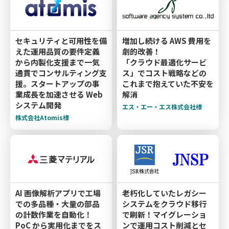
セキュリティと可用性を備
増加し続ける AWS 費用を
えた運用品質の要件定義
劇的改善！
から内製化支援まで一気
「クラウド最適化サービ
通貫でコンサルティング支
ス」でコスト戦略などの
援。スタートアップの事
これまで抱えていた不安を
業成長を加速させる Web
解消
システム開発
エス・エー・エス株式会社様
株式会社Atomis様
AI 画像解析アプリで工場
老朽化していたレガシー
での多品種・大量の部品
システムをクラウド移行
の計数作業を自動化！
で刷新！マイグレーショ
PoC から実用化までをス
ンで運用コスト削減とセ