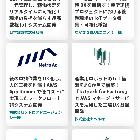
一元管理し、稼働状況を
殖 DX を目指す！産学連携
リアルタイムに可視化！
プロジェクトにおける養
現場の負担を減らす遠隔
殖現場の IoT データ収
監視 IoT システム開発
集・可視化検証
日本酸素株式会社様
ながさきBLUEエコノミー様
紙の申請作業を DX 化し、
産業用ロボットの IoT 基
人的工数を削減！AWS
盤を約1か月で構築！
App Runner で低コストに
「IoTpack for Factory」
実現したワークフロー申
と AWS マネージドサービ
請システム開発
スを活用した工場 DX 基盤
開発
株式会社メトロアドエージェン
シー様
株式会社ナベル様