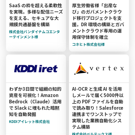
SaaS の枠を超える柔軟性
厚生労働省様「出産な
を実現。多様な配信ニーズ
び」のガバメントクラウ
を支える、セキュアな大
ド移行プロジェクトを支
規模共通基盤を構築
援。DR 環境の構築とガバ
メントクラウド専用の運
株式会社バンダイナムコエンタ
用保守体制を確立
ーテインメント様
コネヒト株式会社様
わずか3日間で組織の知的
AI-OCR と生成 AI を活用
資産を可視化！Amazon
しメールで届く5000件以
Bedrock（Claude）活用
上の PDF ファイルを自動
で Slack に埋もれた暗黙
で読み取り！Salesforce
知を自動発掘
連携までワンストップで
実現した業務自動化シス
KDDIアイレット株式会社
テム構築
株式会社ベルテックス様