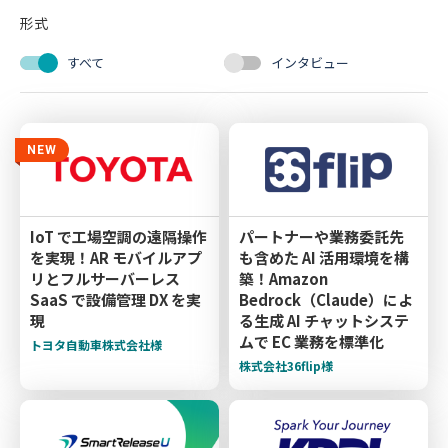
形式
すべて
インタビュー
NEW
IoT で工場空調の遠隔操作
パートナーや業務委託先
を実現！AR モバイルアプ
も含めた AI 活用環境を構
リとフルサーバーレス
築！Amazon
SaaS で設備管理 DX を実
Bedrock（Claude）によ
現
る生成 AI チャットシステ
ムで EC 業務を標準化
トヨタ自動車株式会社様
株式会社36flip様