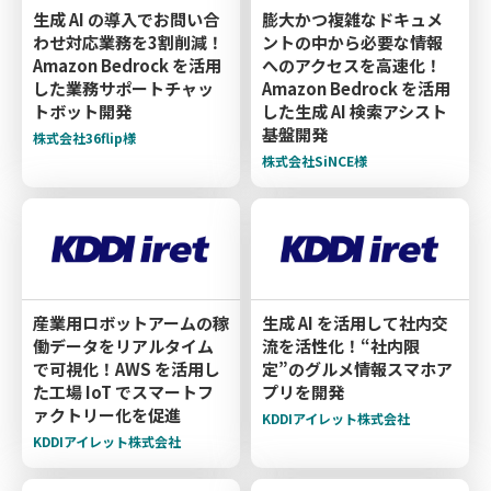
生成 AI の導入でお問い合
膨大かつ複雑なドキュメ
わせ対応業務を3割削減！
ントの中から必要な情報
Amazon Bedrock を活用
へのアクセスを高速化！
した業務サポートチャッ
Amazon Bedrock を活用
トボット開発
した生成 AI 検索アシスト
基盤開発
株式会社36flip様
株式会社SiNCE様
産業用ロボットアームの稼
生成 AI を活用して社内交
働データをリアルタイム
流を活性化！“社内限
で可視化！AWS を活用し
定”のグルメ情報スマホア
た工場 IoT でスマートフ
プリを開発
ァクトリー化を促進
KDDIアイレット株式会社
KDDIアイレット株式会社