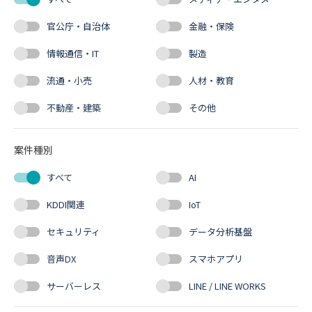
官公庁・自治体
金融・保険
情報通信・IT
製造
流通・小売
人材・教育
不動産・建築
その他
案件種別
すべて
AI
KDDI関連
IoT
セキュリティ
データ分析基盤
音声DX
スマホアプリ
サーバーレス
LINE / LINE WORKS