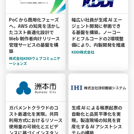
PoC から商用化フェーズ
幅広い社員が生成 AI エー
へ。AWS の知見を活かし
ジェント開発に参画でき
たコスト最適化設計で
る基盤を構築。ノーコー
Web 制作者向けリリース
ドとフルコードの2環境整
管理サービスの基盤を構
備により、内製開発を推進
築
KDDI株式会社
株式会社KDDIウェブコミュニケ
ーションズ
ガバメントクラウドのコ
生成 AI による帳票起票の
スト最適化を実現。共同
自動化と品質平準化を実
利用方式におけるリソース
現。製造現場の知見を資
使用量の可視化とエビデ
産化する AI アシストシス
ンスに基づくインスタン
テムの構築