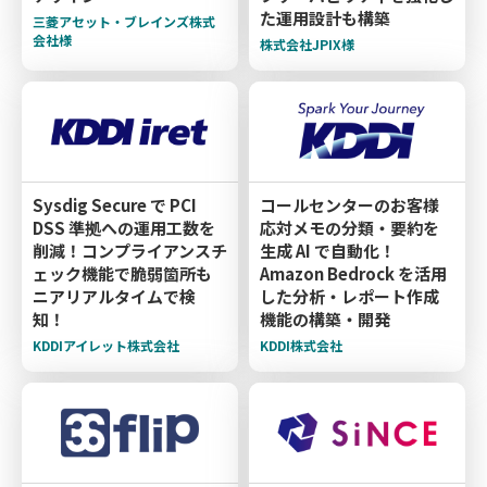
た運用設計も構築
三菱アセット・ブレインズ株式
会社様
株式会社JPIX様
Sysdig Secure で PCI
コールセンターのお客様
DSS 準拠への運用工数を
応対メモの分類・要約を
削減！コンプライアンスチ
生成 AI で自動化！
ェック機能で脆弱箇所も
Amazon Bedrock を活用
ニアリアルタイムで検
した分析・レポート作成
知！
機能の構築・開発
KDDIアイレット株式会社
KDDI株式会社