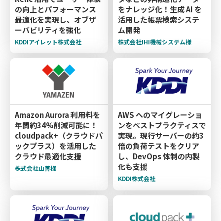
の向上とパフォーマンス
をナレッジ化！生成 AI を
最適化を実現し、オブザ
活用した帳票検索システ
ーバビリティを強化
ム開発
KDDIアイレット株式会社
株式会社IHI機械システム様
Amazon Aurora 利用料を
AWS へのマイグレーショ
年間約34%削減可能に！
ンをベストプラクティスで
cloudpack+（クラウドパ
実現。現行サーバーの約3
ックプラス）を活用した
倍の負荷テストをクリア
クラウド最適化支援
し、DevOps 体制の内製
化も支援
株式会社山善様
KDDI株式会社