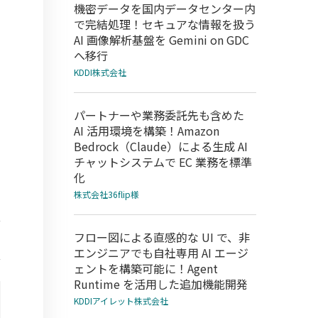
機密データを国内データセンター内
で完結処理！セキュアな情報を扱う
AI 画像解析基盤を Gemini on GDC
へ移行
KDDI株式会社
パートナーや業務委託先も含めた
AI 活用環境を構築！Amazon
Bedrock（Claude）による生成 AI
チャットシステムで EC 業務を標準
化
株式会社36flip様
フロー図による直感的な UI で、非
エンジニアでも自社専用 AI エージ
ェントを構築可能に！Agent
Runtime を活用した追加機能開発
KDDIアイレット株式会社