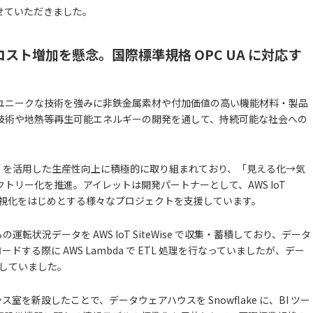
せていただきました。
コスト増加を懸念。国際標準規格 OPC UA に対応す
ユニークな技術を強みに非鉄金属素材や付加価値の高い機能材料・製品
技術や地熱等再生可能エネルギーの開発を通して、持続可能な社会への
T を活用した生産性向上に積極的に取り組まれており、「見える化→気
トリー化を推進。アイレットは開発パートナーとして、AWS IoT
イム可視化をはじめとする様々なプロジェクトを支援しています。
転状況データを AWS IoT SiteWise で収集・蓄積しており、データ
をロードする際に AWS Lambda で ETL 処理を行なっていましたが、デー
念していました。
室を新設したことで、データウェアハウスを Snowflake に、BI ツー