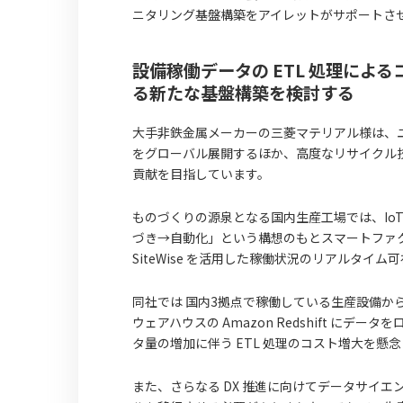
ニタリング基盤構築をアイレットがサポートさ
設備稼働データの ETL 処理による
る新たな基盤構築を検討する
大手非鉄金属メーカーの三菱マテリアル様は、
をグローバル展開するほか、高度なリサイクル
貢献を目指しています。
ものづくりの源泉となる国内生産工場では、Io
づき→自動化」という構想のもとスマートファク
SiteWise を活用した稼働状況のリアルタ
同社では 国内3拠点で稼働している生産設備からの運
ウェアハウスの Amazon Redshift にデータ
タ量の増加に伴う ETL 処理のコスト増大を懸
また、さらなる DX 推進に向けてデータサイエンス