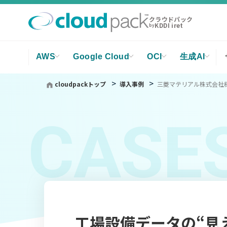
クラウドパック
KDDI iret
by
AWS
Google Cloud
OCI
生成AI
cloudpackトップ
導入事例
三菱マテリアル株式会社様
CASE
工場設備データの“見