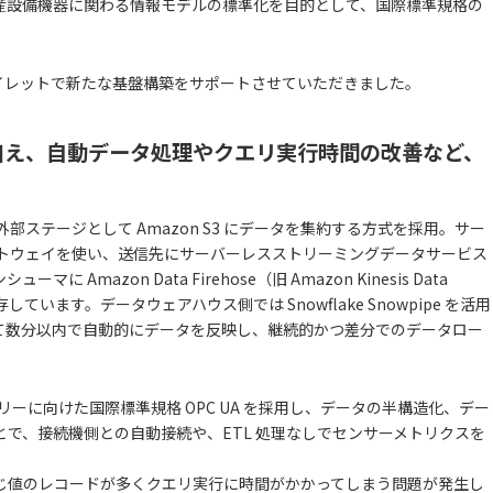
産設備機器に関わる情報モデルの標準化を目的として、国際標準規格の
イレットで新たな基盤構築をサポートさせていただきました。
に加え、自動データ処理やクエリ実行時間の改善など、
の外部ステージとして Amazon S3 にデータを集約する方式を採用。サー
ge ゲートウェイを使い、送信先にサーバーレスストリーミングデータサービス
ンシューマに Amazon Data Firehose（旧 Amazon Kinesis Data
保存しています。データウェアハウス側では Snowflake Snowpipe を活用
に応じて数分以内で自動的にデータを反映し、継続的かつ差分でのデータロー
リーに向けた国際標準規格 OPC UA を採用し、データの半構造化、デー
で、接続機側との自動接続や、ETL 処理なしでセンサーメトリクスを
じ値のレコードが多くクエリ実行に時間がかかってしまう問題が発生し