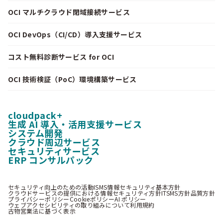
OCI マルチクラウド閉域接続サービス
OCI DevOps（CI/CD）導入支援サービス
コスト無料診断サービス for OCI
OCI 技術検証（PoC）環境構築サービス
cloudpack+
生成 AI 導入・活用支援サービス
システム開発
クラウド周辺サービス
セキュリティサービス
ERP コンサルパック
セキュリティ向上のための活動
ISMS情報セキュリティ基本方針
クラウドサービスの提供における情報セキュリティ方針
ITSMS方針
品質方針
プライバシーポリシー
Cookieポリシー
AI ポリシー
ウェブアクセシビリティの取り組みについて
利用規約
古物営業法に基づく表示