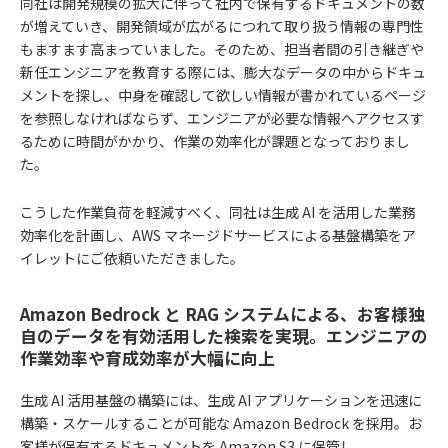
同社は開発規模の拡大に伴って社内で保有するドキュメントの数
が増えていき、開発領域が広がるにつれて取り扱う情報の専門性
もますます高まっていました。そのため、担当者間の引き継ぎや
新任エンジニアを教育する際には、膨大なデータの中からドキュ
メントを探し、中身を確認して欲しい情報が書かれているページ
を参照しなければならず、エンジニアが必要な情報へアクセスす
るために時間がかかり、作業の効率化が課題となっておりまし
た。
こうした作業負荷を軽減すべく、同社は生成 AI を活用した業務
効率化を計画し、AWS マネージドサービスによる基盤構築をア
イレットにご依頼いただきました。
Amazon Bedrock と RAG システムによる、お客様独
自のデータを有効活用した検索を実現。エンジニアの
作業効率や育成効率が大幅に向上
生成 AI 活用基盤の構築には、生成 AI アプリケーションを迅速に
構築・スケールすることが可能な Amazon Bedrock を採用。お
客様が保有するドキュメントを Amazon S3 に保管し、