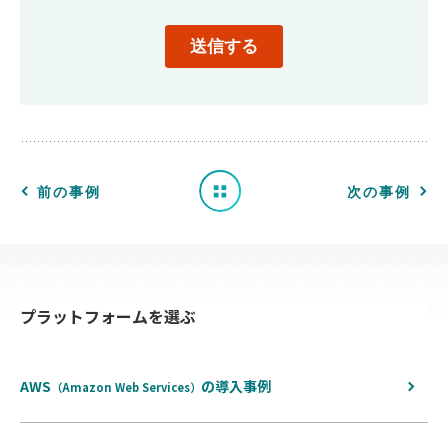
導
入
事
例
一
前の事例
次の事例
覧
へ
プラットフォームを選ぶ
戻
る
AWS
の
導入事例
（Amazon Web Services）