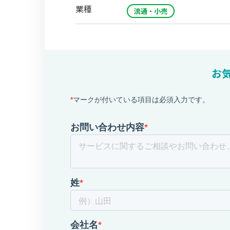
業種
流通・小売
お