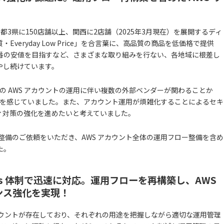
3県に150店舗以上、関西に2店舗（2025年3月現在）を展開するディ
eryday Low Price」を合言葉に、高品質の商品を低価格で提供
番の安値を目指すなど、さまざまな取り組みを行ない、各地域に根差し
やし続けています。
数の AWS アカウントの運用に伴い複数の外部ベンダーが関わることか
課題を感じていました。また、アカウント運用が煩雑化することによるセキ
ィ対策の強化を進めたいと考えていました。
る整備のご依頼をいただき、AWS アカウント全体の運用フロー整備を含め
た。
ps 体制で迅速に対応。運用フローを再構築し、AWS
ンス強化を実現！
S アカウントが存在しており、それぞれの用途を把握しながら適切な運用管理