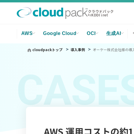
クラウドパック
KDDI iret
by
AWS
Google Cloud
OCI
生成AI
cloudpackトップ
導入事例
オーケー株式会社様の導
CASE
AWS 運用コストの約1