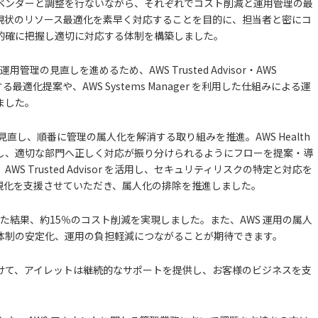
ベンダーと調整を行ないながら、それぞれでコスト削減と運用管理の最
現状のリソース最適化を素早く対応することを目的に、担当者と密にコ
的確に把握し適切に対応する体制を構築しました。
理の見直しを進めるため、AWS Trusted Advisor・AWS
対する最適化提案や、AWS Systems Manager を利用した仕組みによる運
ました。
直し、順番に管理の属人化を解消する取り組みを推進。AWS Health
し、適切な部門へ正しく対応が振り分けられるようにフローを提案・導
 Trusted Advisor を活用し、セキュリティリスクの特定と対応を
視化を支援させていただき、属人化の排除を推進しました。
した結果、約15％のコスト削減を実現しました。また、AWS 運用の属人
体制の安定化、運用の負担軽減につながることが期待できます。
けて、アイレットは継続的なサポートを提供し、お客様のビジネスを支