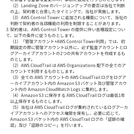
（2）Landing Zone のバージョンアップの要否は当社で判断
の上、契約者と合意したタイミングで、当社が実施します。
（3）AWS Control Tower に追加される機能について、当社の
判断で契約者の当該機能の利用を制限することがあります。
3. 契約者は、AWS Control Tower の提供に伴い各種設定につい
て、以下の条件に従うものとします。
（1）「管理アカウント+AWS Control Tower利用」では、初
期設定の際に管理アカウント以外に、必ず監査アカウントとロ
グアーカイブアカウントの2つの共有アカウントを作成するも
のとします。
（2）AWS CloudTrail は AWS Organizations 配下の全てのア
カウントで利用するものとします。
（3）全ての AWS アカウントの AWS CloudTrail ログをログア
ーカイブアカウント内の Amazon S3 バケット及び管理アカウ
ント内の Amazon CloudWatch Logs に集約します。
（4）Amazon S3 に保存する AWS CloudTrail ログは最低1年
以上保存するものとします。
（5）当社は AWS CloudTrail ログが集約されているログアーカ
イブアカウントへのアクセス権限を保有し、必要に応じて、
Amazon S3 バケット内の AWS CloudTrail ログの「証跡の確
認」及び「証跡のコピー」を行います。