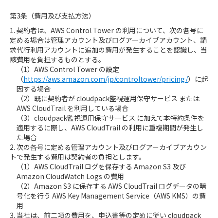
第3条（費用及び支払方法）
1. 契約者は、AWS Control Tower の利用について、次の各号に
定める場合は管理アカウント及びログアーカイブアカウント、請
求代行利用アカウントに追加の費用が発生することを認識し、当
該費用を負担するものとする。
（1）AWS Control Tower の設定
（
https://aws.amazon.com/jp/controltower/pricing/
）に起
因する場合
（2）既に契約者が cloudpack監視運用保守サービス または
AWS CloudTrail を利用している場合
（3）cloudpack監視運用保守サービス に加えて本特約条件を
適用するに際し、AWS CloudTrail の利用に重複期間が発生し
た場合
2. 次の各号に定める管理アカウント及びログアーカイブアカウン
トで発生する費用は契約者の負担とします。
（1）AWS CloudTrail ログを保存する Amazon S3 及び
Amazon CloudWatch Logs の費用
（2）Amazon S3 に保存する AWS CloudTrail ログデータの暗
号化を行う AWS Key Management Service（AWS KMS）の費
用
3. 当社は、前二項の費用を、申込書等の定めに従い cloudpack