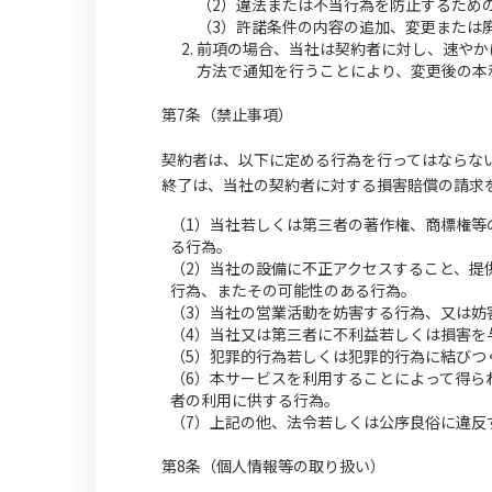
（2）違法または不当行為を防止するため
（3）許諾条件の内容の追加、変更または
前項の場合、当社は契約者に対し、速やか
方法で通知を行うことにより、変更後の本
第7条（禁止事項）
契約者は、以下に定める行為を行ってはならな
終了は、当社の契約者に対する損害賠償の請求
（1）当社若しくは第三者の著作権、商標権等
る行為。
（2）当社の設備に不正アクセスすること、提
行為、またその可能性のある行為。
（3）当社の営業活動を妨害する行為、又は妨
（4）当社又は第三者に不利益若しくは損害を
（5）犯罪的行為若しくは犯罪的行為に結びつ
（6）本サービスを利用することによって得ら
者の利用に供する行為。
（7）上記の他、法令若しくは公序良俗に違反
第8条（個人情報等の取り扱い）