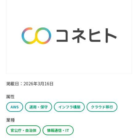
掲載日：2026年3月16日
属性
AWS
運用・保守
インフラ構築
クラウド移行
業種
官公庁・自治体
情報通信・IT