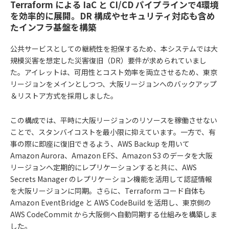
Terraform による IaC と CI/CD パイプラインで4環境
を効率的に展開。DR 構成やセキュリティ対応も含め
たインフラ基盤を構築
公共サービスとしての継続性を担保するため、本システムでは大
規模災害を想定した災害復旧（DR）要件が求められていまし
た。アイレットは、可用性とコスト効率を両立させるため、東京
リージョンをメインとしつつ、大阪リージョンへのバックアップ
＆リストア方式を採用しました。
この構成では、平時に大阪リージョンのリソースを稼働させない
ことで、スタンバイコストを最小限に抑えています。一方で、有
事の際に即座に復旧できるよう、AWS Backup を用いて
Amazon Aurora、Amazon EFS、Amazon S3 のデータを大阪
リージョンへ定期的にレプリケーションすると共に、AWS
Secrets Manager のレプリケーション機能を活用して認証情報
を大阪リージョンに同期。さらに、Terraform コード自体も
Amazon EventBridge と AWS CodeBuild を活用し、東京側の
AWS CodeCommit から大阪側へ自動同期する仕組みを構築しま
した。