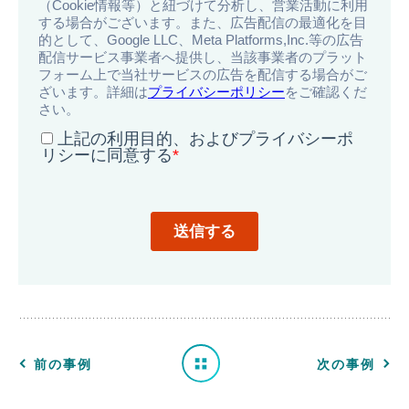
導
入
事
例
一
前の事例
次の事例
覧