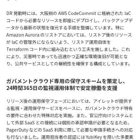
DR 発動時には、大阪側の AWS CodeCommit に格納された IaC
コードから必要なリソースを即座にデプロイし、バックアップデ
ータから最新の状態を復元する手順を整備しています。特に
Amazon Aurora のリストアにおいては、リストア後のリソース
が IaC の管理外にならないよう、リストア運用自体を
Terraform コード内に組み込むという工夫を施しました。これ
により、災害時であっても迅速かつ正確な環境復旧が可能とな
り、公共サービスとしての継続性を確保する構成としています。
ガバメントクラウド専用の保守スキームを策定し、
24時間365日の監視運用体制で安定稼働を支援
リリース後の運用保守フェーズにおいては、アイレットが提供す
る監視・運用保守サービスをベースに、ガバメントクラウド特有
の要件に合わせた特殊対応を実施。また、官公庁向けシステムと
して外部 SaaS との接続には個別の承認申請が必要となるため、
PagerDuty などの SaaS 利用に際して必要な申請手続きへの対応
も行ないました。運用担当者の認証には YubiKey を用いた多要素