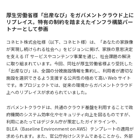
厚生労働省様「出産なび」をガバメントクラウド上に
リプレイス。特有の制約を踏まえたインフラ構築パー
トナーとして参画
コネヒト株式会社様（以下、コネヒト様）は、「あなたの家族像
が実現し続けられる社会へ」をビジョンに掲げ、家族の意思決定
を支える IT サービスやコンテンツ事業を通じ、社会課題の解決
に取り組まれています。今回、同社が厚生労働省様より受託した
「出産なび」は、全国の分娩施設情報を集約し、利用者が適切な
施設を選択できるよう支援する公共性の極めて高い Web サイト
です。本プロジェクトでは、従来の環境からガバメントクラウド
上へのリプレイスが求められていました。
ガバメントクラウドは、共通のクラウド基盤を利用することで政
府機関のシステム効率化やセキュリティ向上を図るものですが、
利用にあたってはデジタル庁が策定したガイドラインや、
BLEA（Baseline Environment on AWS）テンプレートの適用が
求められます。また、官公庁向けシステムであることから、外部