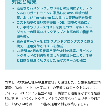
対応と結果
迅速なガバメントクラウド移行の実現により、デジ
タル庁のガイドラインに準拠した AWS 環境の構
築、および Terraform による IaC 管理体制を整備
コスト効率の高い災害復旧（DR）環境の構築によ
り、平時のリソースコストを抑えつつ、マルチリー
ジョンでの確実なバックアップと有事の際の復旧手
順を確立
踏み台サーバーを ECS スタンドアロンタスクに置き
換え、運用負荷とコストを削減
24時間365日の監視運用保守体制を構築。ガバメン
トクラウドの制約を考慮した運用設計により、手動
と自動を最適に切り分けた保守スキームを確立
コネヒト株式会社様が厚生労働省より受託した、分娩取扱施設情
報提供 Web サイト『出産なび』の更改プロジェクトにおいて、
アイレットはインフラ基盤の設計・構築から運用保守までを包括
的に支援。ガバメントクラウド上での高度なセキュリティや可用
性、および24時間365日の監視運用体制を構築しました。