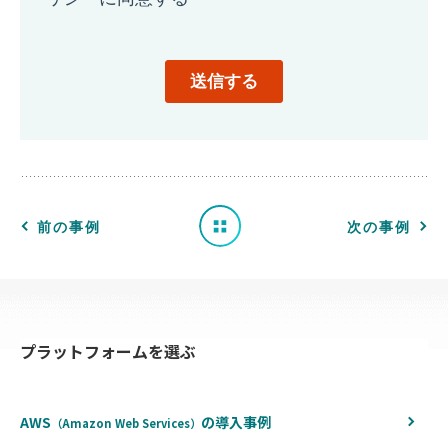
導
入
事
例
一
前の事例
次の事例
覧
へ
プラットフォームを選ぶ
戻
る
AWS
の
導入事例
（Amazon Web Services）