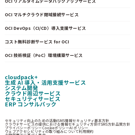
OCI リアルタイムデータバックアップサービス
OCI マルチクラウド閉域接続サービス
OCI DevOps（CI/CD）導入支援サービス
コスト無料診断サービス for OCI
OCI 技術検証（PoC）環境構築サービス
cloudpack+
生成 AI 導入・活用支援サービス
システム開発
クラウド周辺サービス
セキュリティサービス
ERP コンサルパック
セキュリティ向上のための活動
ISMS情報セキュリティ基本方針
クラウドサービスの提供における情報セキュリティ方針
ITSMS方針
品質方針
プライバシーポリシー
Cookieポリシー
AI ポリシー
ウェブアクセシビリティの取り組みについて
利用規約
古物営業法に基づく表示