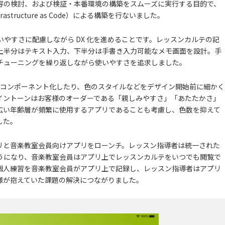
容の検討、および検証・本番環境の構築をスムーズに実行する目的で、
frastructure as Code）による構築を行ないました。
使いやすさに配慮しながら DX 化を進めることです。レッスンカルテの記
上半分はテキスト入力、下半分は手書き入力可能なメモ画面を設計。手
チューニングを繰り返しながら使いやすさを追求しました。
ーツをコンポーネント化したり、色のスタイルなどをデザイン開始前に細かく
イントーンはお客様のオーダーである「親しみやすさ」「あたたかさ」
広い年齢層が頻繁に使用するアプリであることも考慮し、色数を抑えて
した。
リと音楽教室会員向けアプリをローンチ。レッスン指導者は統一された
うになり、音楽教室会員はアプリ上でレッスンカルテをいつでも閲覧で
個人練習を音楽教室会員がアプリ上で記録し、レッスン指導者はアプリ
様が抱えていた課題の解決につながりました。