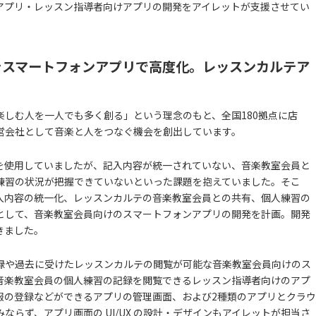
アプリ・レッスン指導者向けアプリの開発をアイレットが支援させてい
をスマートフォンアプリで高度化。レッスンカルテア
しむ人を一人でも多く創る」という理念のもと、全国180拠点に店
営会社として音楽と人をつなぐ機会を創出しています。
を使用していましたが、記入内容が統一されていない、音楽教室会員と
練習の状況が把握できていないといった課題を抱えていました。そこ
入内容の統一化、レッスンカルテの音楽教室会員との共有、個人練習の
として、音楽教室会員向けのスマートフォンアプリの開発を計画。開発
きました。
録や過去に受けたレッスンカルテの閲覧が可能な音楽教室会員向けのス
音楽教室会員の個人練習の記録を閲覧できるレッスン指導者向けのアプ
報の登録などができるアプリの管理画面、および2種類のアプリとクラウ
みならず、アプリ画面の UI/UX の設計・デザインもアイレットが担当さ