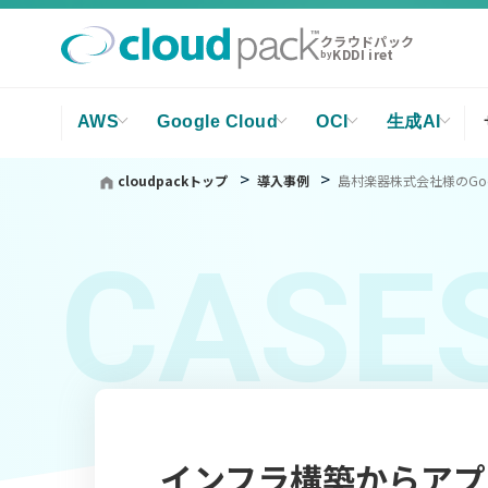
クラウドパック
KDDI iret
by
AWS
Google Cloud
OCI
生成AI
cloudpackトップ
導入事例
島村楽器株式会社様のGoog
CASE
インフラ構築からアプリ