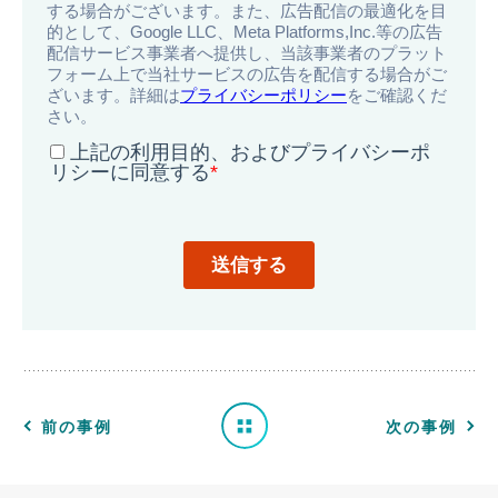
導
入
事
例
一
前の事例
次の事例
覧