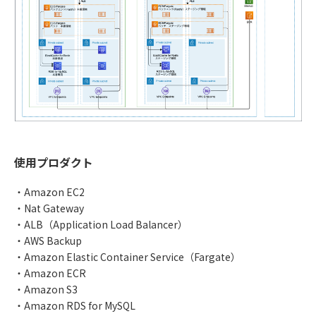
使用プロダクト
・Amazon EC2
・Nat Gateway
・ALB（Application Load Balancer）
・AWS Backup
・Amazon Elastic Container Service（Fargate）
・Amazon ECR
・Amazon S3
・Amazon RDS for MySQL