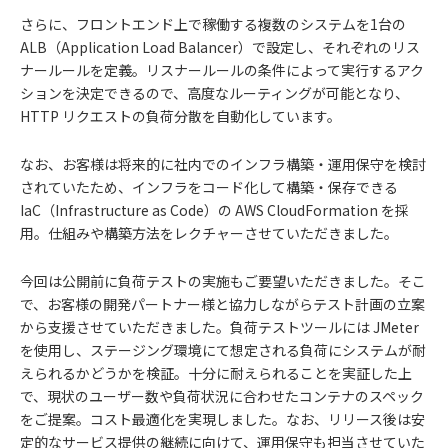
さらに、フロントエンド上で稼働する複数のシステムを1台の
ALB（Application Load Balancer）で設定し、それぞれのリス
ナールールを定義。リスナールールの条件によって実行するアク
ションを決定できるので、高度なルーティングが可能となり、
HTTP リクエストの負荷分散を自動化しています。
なお、お客様は将来的に社内でのインフラ構築・運用保守を検討
されていたため、インフラをコード化して構築・保存できる
IaC（Infrastructure as Code）の AWS CloudFormation を採
用。仕組みや構築方法をレクチャーさせていただきました。
今回は公開前に負荷テストの実施もご要望いただきました。そこ
で、お客様の開発パートナー様と協力しながらテスト計画の立案
から支援させていただきました。負荷テストツールには JMeter
を使用し、ステージング環境にて想定される負荷にシステムが耐
えられるかどうかを検証。十分に耐えられることを実証した上
で、現状のユーザー数や負荷状況に合わせたコンテナのスペック
をご提案。コスト最適化を実現しました。なお、リリース後は安
定的なサービス提供の継続に向けて、運用保守も担当させていた