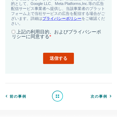
導
入
事
例
一
前の事例
次の事例
覧