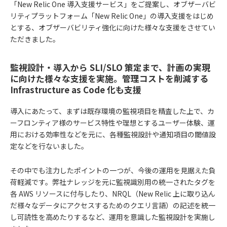
「New Relic One 導入支援サービス」をご提案し、オブザーバビ
リティプラットフォーム「New Relic One」の導入支援をはじめ
とする、オブザーバビリティ強化に向けた様々な支援をさせてい
ただきました。
監視設計・導入から SLI/SLO 策定まで、計画の実現
に向けた様々な支援を実施。管理コストを削減する
Infrastructure as Code 化も支援
導入にあたって、まずは既存環境の監視項目を精査した上で、カ
ーフロンティア様のサービス特性や理想とするユーザー体験、運
用における効率性などを元に、各種監視設計や通知項目の閾値設
定などを行ないました。
その中でも注力したポイントの一つが、今後の運用を見据えた負
荷軽減です。弊社ナレッジを元に監視識別用の統一されたタグを
各 AWS リソースに付与したり、NRQL（New Relic 上に取り込ん
だ様々なデータにアクセスするためのクエリ言語）の記述を統一
し可読性を高めたりするなど、運用を意識した監視設計を実施し