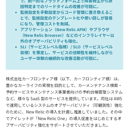
で、統一的なプラットフォーム上で障害発生から原
因特定までのリードタイムの改善が可能に。
監視設定を手動設定からコード管理に置き換えるこ
とで、監視設定のテンプレート化や使い回しが容易
になり、管理コストを削減。
アプリケーション（New Relic APM）やブラウザ
（New Relic Browser）などのインフラレイヤー以
外のオブザーバビリティも強化。
SLI（サービスレベル指標）/ SLO（サービスレベル
目標）を策定し、サービスの信頼性を維持しながら
ユーザー体験の継続的な改善活動が可能に。
株式会社カーフロンティア様（以下、カーフロンティア様）は、
豊かなカーライフの実現を目的として、カーメンテナンス検索・
予約サービスやメンテナンス事業者向けの予約台帳管理システム
など、様々な SaaS 型のサービスを提供しています。同社は AWS
で運用しているシステムのオブザーバビリティ（可観測性）強化
のために、New Relic の導入を計画し推進していました。その中
でアイレットが「New Relic One」の導入促進をはじめとするオ
ブザーバビリティ強化をサポートさせていただきました。