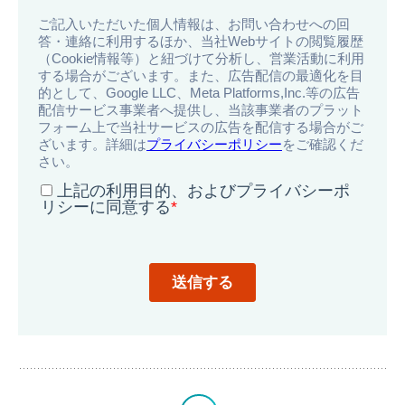
導
入
事
例