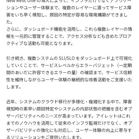
New Relic One の導入によって、インフラだけでなくアプリケー
ションやユーザー体験まで、複数のレイヤーに渡ってサービス障
害をいち早く検知し、原因の特定が容易な環境構築ができまし
た。
さらに、ダッシュボード機能を活用し、これら複数レイヤーの情
報を一元的に管理することで、アクセス分析なども含めたプロア
クティブな活動も可能となります。
引き続き、複数システムの SLI/SLO をダッシュボード上で可視化
していくことで、サービスレベルからエラーバジェット（一定期
間のあいだに許容できるエラーの量）の確認まで、サービス信頼
性を維持しながらユーザー体験の継続的な改善活動をご支援いた
します。
近年、システムのクラウド移行が多様化・複雑化する中で、障害
検知時の素早い原因特定やシステムの内部状態の把握を含むオブ
ザーバビリティへのニーズが高まっています。アイレットはこれ
までのノウハウを活用して従来のインフラ監視だけでなく、オブ
ザーバビリティの強化にも対応し、ユーザー体験の向上に寄与す
るソリューションをご提供いたします。