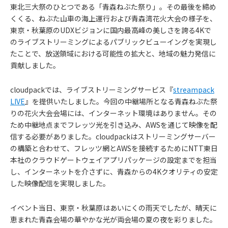
東北三大祭のひとつである「青森ねぶた祭り」。その最後を締め
くくる、ねぶた山車の海上運行および青森湾花火大会の様子を、
東京・秋葉原のUDXビジョンに国内最高峰の美しさを誇る4Kで
のライブストリーミングによるパブリックビューイングを実現し
たことで、放送領域における可能性の拡大と、地域の魅力発信に
貢献しました。
cloudpackでは、ライブストリーミングサービス『
streampack
LIVE
』を提供いたしました。今回の中継場所となる青森ねぶた祭
りの花火大会会場には、インターネット環境はありません。その
ため中継地点までフレッツ光を引き込み、AWSを通じて映像を配
信する必要がありました。cloudpackはストリーミングサーバー
の構築と合わせて、フレッツ網とAWSを接続するためにNTT東日
本社のクラウドゲートウェイアプリパッケージの設定までを担当
し、インターネットを介さずに、青森からの4Kクオリティの安定
した映像配信を実現しました。
イベント当日、東京・秋葉原はあいにくの雨天でしたが、晴天に
恵まれた青森会場の華やかな光が両会場の夏の夜を彩りました。