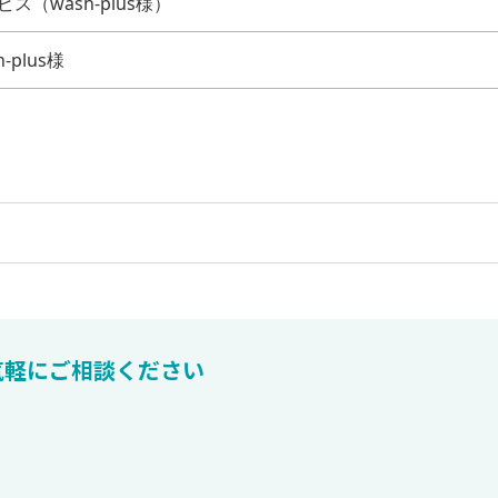
ス（wash-plus様）
-plus様
気軽にご相談ください