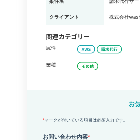
案件名
請求代行サービ
クライアント
株式会社wash
関連カテゴリー
属性
AWS
請求代行
業種
その他
お