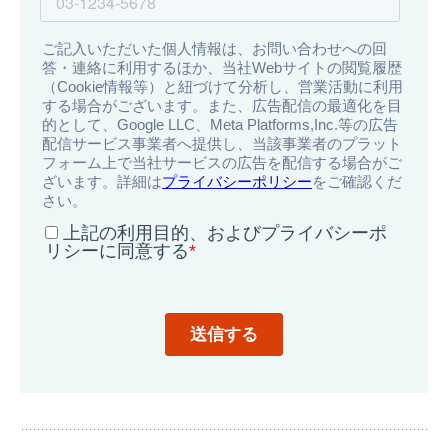
導
入
事
例