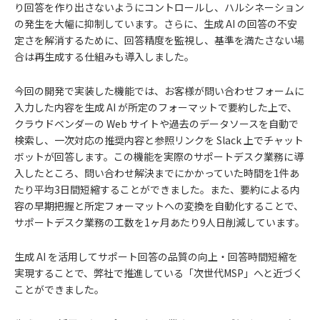
り回答を作り出さないようにコントロールし、ハルシネーション
の発生を大幅に抑制しています。さらに、生成 AI の回答の不安
定さを解消するために、回答精度を監視し、基準を満たさない場
合は再生成する仕組みも導入しました。
今回の開発で実装した機能では、お客様が問い合わせフォームに
入力した内容を生成 AI が所定のフォーマットで要約した上で、
クラウドベンダーの Web サイトや過去のデータソースを自動で
検索し、一次対応の推奨内容と参照リンクを Slack 上でチャット
ボットが回答します。この機能を実際のサポートデスク業務に導
入したところ、問い合わせ解決までにかかっていた時間を1件あ
たり平均3日間短縮することができました。また、要約による内
容の早期把握と所定フォーマットへの変換を自動化することで、
サポートデスク業務の工数を1ヶ月あたり9人日削減しています。
生成 AI を活用してサポート回答の品質の向上・回答時間短縮を
実現することで、弊社で推進している「次世代MSP」へと近づく
ことができました。