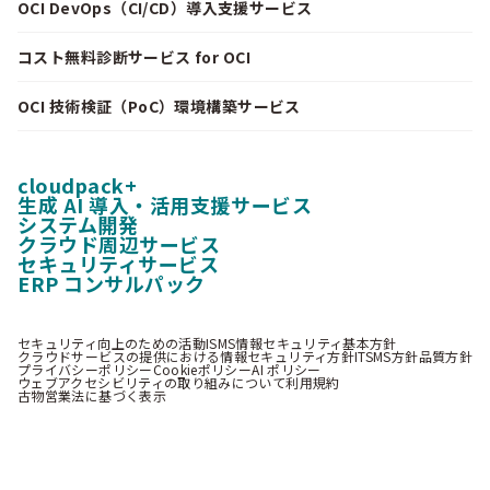
OCI DevOps（CI/CD）導入支援サービス
コスト無料診断サービス for OCI
OCI 技術検証（PoC）環境構築サービス
cloudpack+
生成 AI 導入・活用支援サービス
システム開発
クラウド周辺サービス
セキュリティサービス
ERP コンサルパック
セキュリティ向上のための活動
ISMS情報セキュリティ基本方針
クラウドサービスの提供における情報セキュリティ方針
ITSMS方針
品質方針
プライバシーポリシー
Cookieポリシー
AI ポリシー
ウェブアクセシビリティの取り組みについて
利用規約
古物営業法に基づく表示