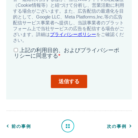
導
入
事
例
一
前の事例
次の事例