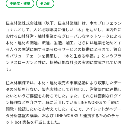
不動産・建築
その他
住友林業株式会社様（以下、住友林業様）は、木のプロフェッシ
ョナルとして、人と地球環境に優しい「木」を活かし、国内外に
おける山林経営・植林事業からグローバルなネットワークによる
木材・建材の調達、流通、製造、加工、さらには建築を始めとす
る人々の生活に関するあらゆるサービスの提供に至るまで、独自
のバリューチェーンを構築し、「木と生きる幸福。」というブラ
ンドスローガンと共に、持続可能な社会の実現に貢献されていま
す。
住友林業様では、木材・建材販売の事業活動により収集したデー
タの分析を行ない、販売実績として可視化し、営業部門に連携し
たいというご要望をお持ちでした。また、それらは面倒なログイ
ン操作などを介さず、既に活用している LINE WORKS で手軽に
閲覧・確認したいとお考えでした。そこで、アイレットが本デー
タ分析基盤の構築、および LINE WORKS と連携するためのチャ
ット bot 実装を担当しました。