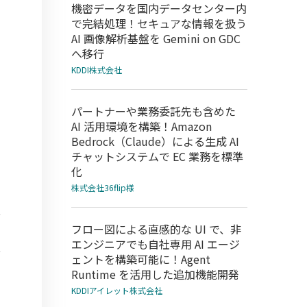
機密データを国内データセンター内
で完結処理！セキュアな情報を扱う
AI 画像解析基盤を Gemini on GDC
へ移行
KDDI株式会社
パートナーや業務委託先も含めた
AI 活用環境を構築！Amazon
Bedrock（Claude）による生成 AI
チャットシステムで EC 業務を標準
化
株式会社36flip様
フロー図による直感的な UI で、非
エンジニアでも自社専用 AI エージ
ェントを構築可能に！Agent
Runtime を活用した追加機能開発
KDDIアイレット株式会社