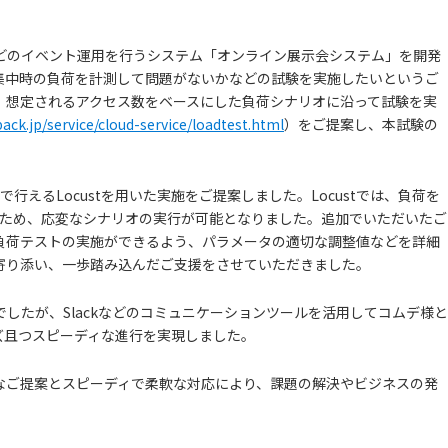
などのイベント運用を行うシステム「オンライン展示会システム」を開発
集中時の負荷を計測して問題がないかなどの試験を実施したいというご
、想定されるアクセス数をベースにした負荷シナリオに沿って試験を実
pack.jp/service/cloud-service/loadtest.html
）をご提案し、本試験の
で行えるLocustを用いた実施をご提案しました。Locustでは、負荷を
きるため、応変なシナリオの実行が可能となりました。追加でいただいたご
負荷テストの実施ができるよう、パラメータの適切な調整値などを詳細
寄り添い、一歩踏み込んだご支援をさせていただきました。
したが、Slackなどのコミュニケーションツールを活用してコムデ様と
ズ且つスピーディな進行を実現しました。
なご提案とスピーディで柔軟な対応により、課題の解決やビジネスの発