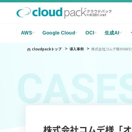
クラウドパック
KDDI iret
by
AWS
Google Cloud
OCI
生成AI
cloudpackトップ
導入事例
株式会社コムデ様のAW
CASE
株式会社コムデ様「オ