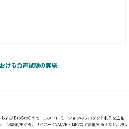
おける負荷試験の実施
および BtoBtoC のセールスプロモーションのプロダクト制作を主軸
ン開発/デジタルサイネージ/AI/VR・MR/電子書籍/AI/IoTなど、様々