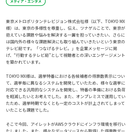
メディア・エンタメ
東京メトロポリタンテレビジョン株式会社様（以下、TOKYO MX
様）は、東京の多様性を尊重し、伝え、ツナゲルことで、東京が
抱えている課題や悩みを解決する一翼を担っていきたい、さらに
は国内外の様々な課題解決にも取り組んでいきたいという東京の
テレビ局です。「つなげるテレビ。」を企業メッセージに掲
げ、“行動するテレビ局”として視聴者との深いエンゲージメント
を築かれています。
TOKYO MX様は、選挙特番における各候補者の得票数表示につい
て、選挙毎に異なるシステムを開発していたため、様々な選挙に
対応できる汎用的なシステムを開発し、特番の準備における負荷
を軽減したいとお考えでした。また、オンプレミスで運用してい
たため、選挙時期でなくとも一定のコストが計上されてしまって
いたことも課題でした。
そこで今回、アイレットがAWSクラウドにインフラ環境を移行い
たしました。また、様々なデータソースから取得した得票数デー