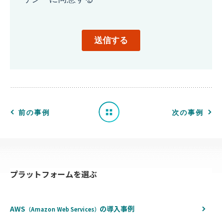
導
入
事
例
一
前の事例
次の事例
覧
へ
プラットフォームを選ぶ
戻
る
AWS
の
導入事例
（Amazon Web Services）