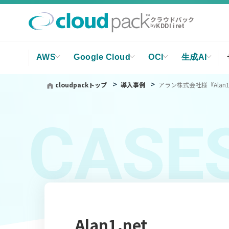
クラウドパック
KDDI iret
by
AWS
Google Cloud
OCI
生成AI
cloudpackトップ
導入事例
アラン株式会社様『Alan1
CASE
Alan1.net