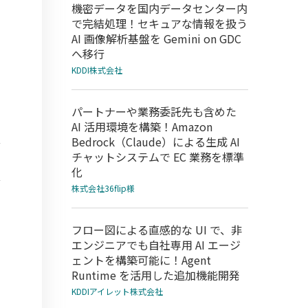
機密データを国内データセンター内
で完結処理！セキュアな情報を扱う
AI 画像解析基盤を Gemini on GDC
へ移行
KDDI株式会社
パートナーや業務委託先も含めた
AI 活用環境を構築！Amazon
Bedrock（Claude）による生成 AI
チャットシステムで EC 業務を標準
化
株式会社36flip様
フロー図による直感的な UI で、非
エンジニアでも自社専用 AI エージ
ェントを構築可能に！Agent
Runtime を活用した追加機能開発
KDDIアイレット株式会社