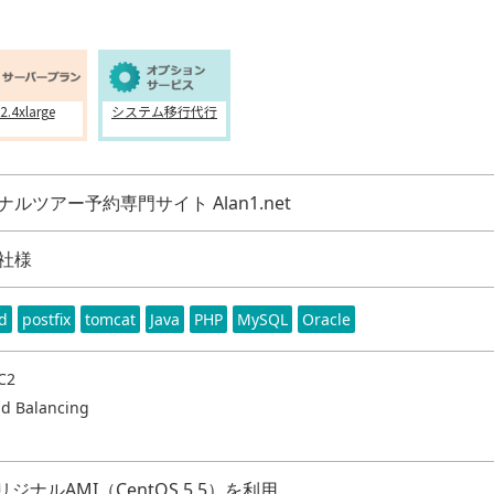
2.4xlarge
システム移行代行
ルツアー予約専門サイト Alan1.net
社様
d
postfix
tomcat
Java
PHP
MySQL
Oracle
C2
ad Balancing
kオリジナルAMI（CentOS 5.5）を利用。