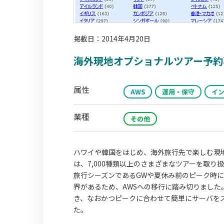
掲載日：2014年4月20日
海外現地オプショナルツアー予約専門サ
属性
AWS
運用・保守
イ
業種
その他
ハワイや韓国をはじめ、海外旅行先で楽しむ現地発
は、7,000種類以上のさまざまなツアーを取り
旅行シーズンであるGWや夏休み前のピーク時
界があるため、AWSへの移行に踏み切りました。
き、なおかつピークに合わせて簡単にサーバを
た。