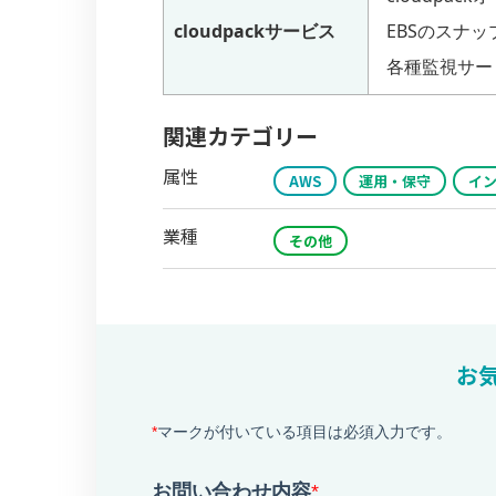
cloudpackサービス
EBSのスナ
各種監視サー
関連カテゴリー
属性
AWS
運用・保守
イ
業種
その他
お