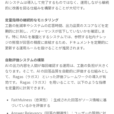
AI システムは導入して完了するものではなく、運用しながら継続
的に改善を図る仕組みを構築することが大切です。
定量指標の継続的なモニタリング
工数の削減率やシステムの応答時間、出力品質のスコアなどを定
期的に計測し、パフォーマンスが低下していないかを確認しま
す。特に RAG を基盤とするシステムでは、参照する社内ナレッ
ジの鮮度が回答の精度に直結するため、ドキュメントを定期的に
更新する運用ルールを設けることが推奨されます。
自動評価システムの構築
AI の出力内容を人間が毎回確認する運用は、工数の負担が大きく
なります。そこで、AI の回答品質を自動的に評価する仕組みとし
て、 Ragas（ラガス） といった評価フレームワークの導入が有
効です。 Ragas（ラガス） を用いることで、以下のような指標
を定量的に計測できます。
Faithfulness（忠実性）：生成された回答がソース情報に基
づいているかを評価する
Answer Relevancy（回答の関連性）：ユーザーの質問に対