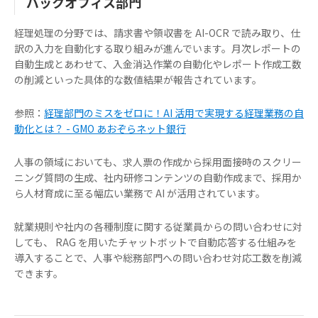
バックオフィス部門
経理処理の分野では、請求書や領収書を AI-OCR で読み取り、仕
訳の入力を自動化する取り組みが進んでいます。月次レポートの
自動生成とあわせて、入金消込作業の自動化やレポート作成工数
の削減といった具体的な数値結果が報告されています。
参照：
経理部門のミスをゼロに！AI 活用で実現する経理業務の自
動化とは？ - GMO あおぞらネット銀行
人事の領域においても、求人票の作成から採用面接時のスクリー
ニング質問の生成、社内研修コンテンツの自動作成まで、採用か
ら人材育成に至る幅広い業務で AI が活用されています。
就業規則や社内の各種制度に関する従業員からの問い合わせに対
しても、 RAG を用いたチャットボットで自動応答する仕組みを
導入することで、人事や総務部門への問い合わせ対応工数を削減
できます。