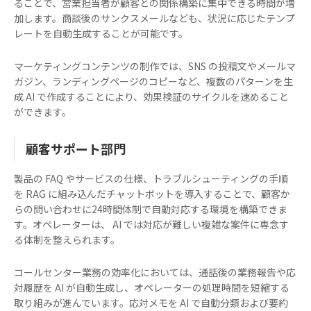
ることで、営業担当者が顧客との関係構築に集中できる時間が増
加します。商談後のサンクスメールなども、状況に応じたテンプ
レートを自動生成することが可能です。
マーケティングコンテンツの制作では、SNS の投稿文やメールマ
ガジン、ランディングページのコピーなど、複数のパターンを生
成 AI で作成することにより、効果検証のサイクルを速めること
ができます。
顧客サポート部門
製品の FAQ やサービスの仕様、トラブルシューティングの手順
を RAG に組み込んだチャットボットを導入することで、顧客か
らの問い合わせに24時間体制で自動対応する環境を構築できま
す。オペレーターは、 AI では対応が難しい複雑な案件に専念す
る体制を整えられます。
コールセンター業務の効率化においては、通話後の業務報告や応
対履歴を AI が自動生成し、オペレーターの処理時間を短縮する
取り組みが進んでいます。応対メモを AI で自動分類および要約