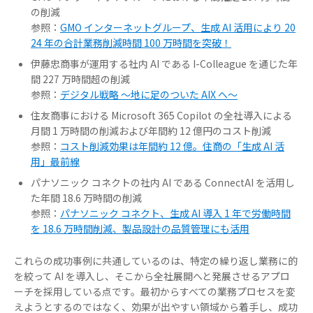
の削減
参照：
GMO インターネットグループ、生成 AI 活用により 20
24 年の合計業務削減時間 100 万時間を突破！
伊藤忠商事が運用する社内 AI である I-Colleague を通じた年
間 227 万時間超の削減
参照：
デジタル戦略 ～地に足のついた AIX へ～
住友商事における Microsoft 365 Copilot の全社導入による
月間 1 万時間の削減および年間約 12 億円のコスト削減
参照：
コスト削減効果は年間約 12 億。住商の「生成 AI 活
用」最前線
パナソニック コネクトの社内 AI である ConnectAI を活用し
た年間 18.6 万時間の削減
参照：
パナソニック コネクト、生成 AI 導入 1 年で労働時間
を 18.6 万時間削減、製品設計の品質管理にも活用
これらの成功事例に共通しているのは、特定の繰り返し業務に的
を絞って AI を導入し、そこから全社展開へと発展させるアプロ
ーチを採用している点です。最初からすべての業務プロセスを変
えようとするのではなく、効果が出やすい領域から着手し、成功