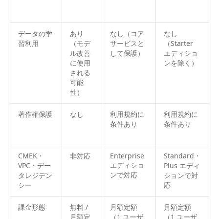
データの学
あり
なし（コア
なし
習利用
（モデ
サービスと
（Starter
ル改善
して保護）
エディショ
に使用
ンを除く）
される
可能
性）
著作権保護
なし
利用規約に
利用規約に
条件あり
条件あり
CMEK・
非対応
Enterprise
Standard・
エディショ
VPC・デー
Plus エディ
ンで対応
タレジデン
ションで対
シー
応
課金形態
無料 /
月額定額
月額定額
月額定
（1 ユーザ
（1 ユーザ