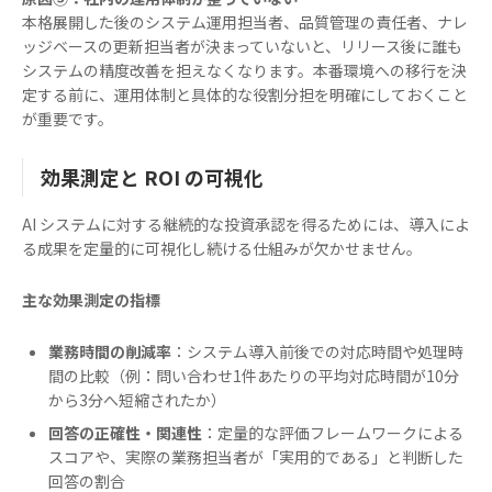
本格展開した後のシステム運用担当者、品質管理の責任者、ナレ
ッジベースの更新担当者が決まっていないと、リリース後に誰も
システムの精度改善を担えなくなります。本番環境への移行を決
定する前に、運用体制と具体的な役割分担を明確にしておくこと
が重要です。
効果測定と ROI の可視化
AI システムに対する継続的な投資承認を得るためには、導入によ
る成果を定量的に可視化し続ける仕組みが欠かせません。
主な効果測定の指標
業務時間の削減率
：システム導入前後での対応時間や処理時
間の比較（例：問い合わせ1件あたりの平均対応時間が10分
から3分へ短縮されたか）
回答の正確性・関連性
：定量的な評価フレームワークによる
スコアや、実際の業務担当者が「実用的である」と判断した
回答の割合