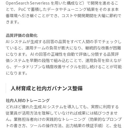
OpenSearch Serverless を用いた構成など）で開発を進めるこ
とで、 PoC で蓄積したデータやチューニング結果をそのまま本
番環境へ引き継ぐことができ、コストや開発期間を大幅に節約で
きます。
品質評価の自動化
AI システムが生成する回答の品質をすべて人間の手でチェックし
ていると、運用チームの負荷が膨大になり、継続的な改善が困難
になります。 AI の回答の正確性を自動で評価し分類する品質評
価システムを早期の段階で組み込むことで、運用負荷を抑えなが
ら、データドリブンな精度改善サイクルを回し続けることが可能
になります。
人材育成と社内ガバナンス整備
社内人材のトレーニング
どれほど優れた生成 AI システムを導入しても、実際に利用する
従業員が活用方法を理解していなければ成果には結びつきませ
ん。業務担当者向けの実践的なトレーニング（効果的なプロンプ
トの書き方、ツールの操作方法、出力結果の検証手順）と、全社