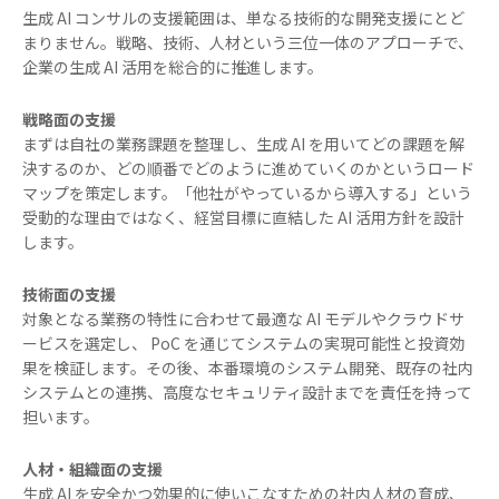
生成 AI コンサルの支援範囲は、単なる技術的な開発支援にとど
まりません。戦略、技術、人材という三位一体のアプローチで、
企業の生成 AI 活用を総合的に推進します。
戦略面の支援
まずは自社の業務課題を整理し、生成 AI を用いてどの課題を解
決するのか、どの順番でどのように進めていくのかというロード
マップを策定します。「他社がやっているから導入する」という
受動的な理由ではなく、経営目標に直結した AI 活用方針を設計
します。
技術面の支援
対象となる業務の特性に合わせて最適な AI モデルやクラウドサ
ービスを選定し、 PoC を通じてシステムの実現可能性と投資効
果を検証します。その後、本番環境のシステム開発、既存の社内
システムとの連携、高度なセキュリティ設計までを責任を持って
担います。
人材・組織面の支援
生成 AI を安全かつ効果的に使いこなすための社内人材の育成、