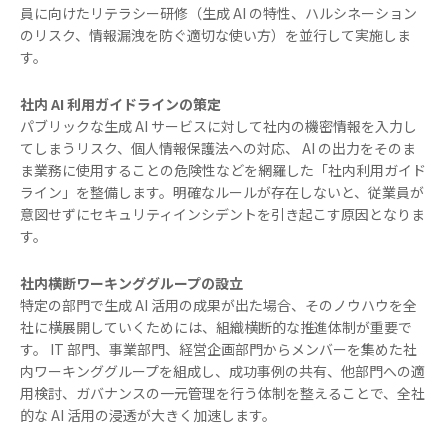
員に向けたリテラシー研修（生成 AI の特性、ハルシネーション
のリスク、情報漏洩を防ぐ適切な使い方）を並行して実施しま
す。
社内 AI 利用ガイドラインの策定
パブリックな生成 AI サービスに対して社内の機密情報を入力し
てしまうリスク、個人情報保護法への対応、 AI の出力をそのま
ま業務に使用することの危険性などを網羅した「社内利用ガイド
ライン」を整備します。明確なルールが存在しないと、従業員が
意図せずにセキュリティインシデントを引き起こす原因となりま
す。
社内横断ワーキンググループの設立
特定の部門で生成 AI 活用の成果が出た場合、そのノウハウを全
社に横展開していくためには、組織横断的な推進体制が重要で
す。 IT 部門、事業部門、経営企画部門からメンバーを集めた社
内ワーキンググループを組成し、成功事例の共有、他部門への適
用検討、ガバナンスの一元管理を行う体制を整えることで、全社
的な AI 活用の浸透が大きく加速します。