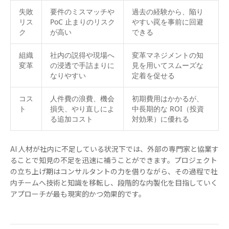
失敗
要件のミスマッチや
過去の経験から、陥り
リス
PoC 止まりのリスク
やすい罠を事前に回避
ク
が高い
できる
組織
社内の説得や現場へ
変革マネジメントの知
変革
の浸透で手詰まりに
見を用いてスムーズな
なりやすい
定着を促せる
コス
人件費の浪費、機会
初期費用はかかるが、
ト
損失、やり直しによ
中長期的な ROI（投資
る追加コスト
対効果）に優れる
AI 人材が社内に不足している状況下では、外部の専門家と協業す
ることで知見の不足を迅速に補うことができます。プロジェクト
の立ち上げ期はコンサルタントの力を借りながら、その過程で社
内チームへ技術と知識を移転し、段階的な内製化を目指していく
アプローチが最も現実的かつ効果的です。