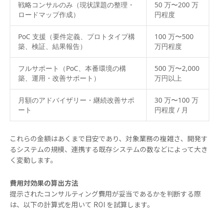
戦略コンサルのみ（現状課題の整理・
50 万〜200 万
ロードマップ作成）
円程度
PoC 支援（要件定義、プロトタイプ構
100 万〜500
築、検証、結果報告）
万円程度
フルサポート（PoC、本番環境の構
500 万〜2,000
築、運用・改善サポート）
万円以上
月額のアドバイザリー・継続改善サポ
30 万〜100 万
ート
円程度 / 月
これらの金額はあくまで目安であり、対象業務の複雑さ、開発す
るシステムの規模、連携する既存システムの数などによって大き
く変動します。
費用対効果の算出方法
提示されたコンサルティング費用が妥当であるかを判断する際
は、以下の計算式を用いて ROI を試算します。