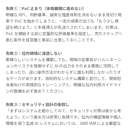
失敗①：PoC 止まり（本格展開に進めない）
明確な KPI 、判断基準、誠実な推進体制を決めないまま見切り発
車で PoC を始めてしまうと、一定の成果が出ても「もう少し検
証を続けよう」と本格導入が先送りされてしまいます。対策は、
PoC を開始する前に定量的な評価基準を設定し、次のステップへ
進む条件を経営層と事前に合意しておくことです。
失敗②：社内現場に浸透しない
素晴らしいシステムを構築しても、現場の従業員がハルシネーシ
ョンのリスクを理解せずに AI の出力をそのまま業務に流用して
しまったり、逆に操作方法がわからずに誰も利用しなかったりす
るケースがあります。技術的なシステム構築と並行して、現場担
当者向けの実践的なトレーニングと、明確な社内利用ガイドライ
ンの整備を必ず進めてください。
失敗③：セキュリティ設計の後回し
「まずはシステムを動かしてみて、セキュリティ対策は後から考
えよう」という進め方は非常に危険です。社内の機密情報や個人
情報を扱う生成 AI システムにおいては、 AWS IAM による厳密な