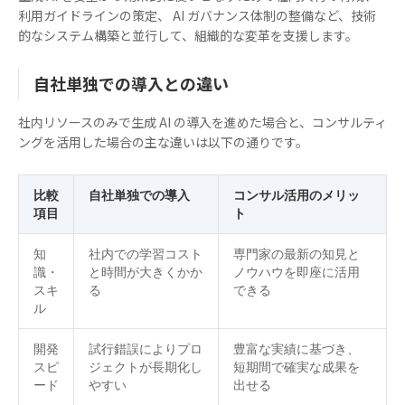
利用ガイドラインの策定、 AI ガバナンス体制の整備など、技術
的なシステム構築と並行して、組織的な変革を支援します。
自社単独での導入との違い
社内リソースのみで生成 AI の導入を進めた場合と、コンサルティ
ングを活用した場合の主な違いは以下の通りです。
比較
自社単独での導入
コンサル活用のメリッ
項目
ト
知
社内での学習コスト
専門家の最新の知見と
識・
と時間が大きくかか
ノウハウを即座に活用
スキ
る
できる
ル
開発
試行錯誤によりプロ
豊富な実績に基づき、
スピ
ジェクトが長期化し
短期間で確実な成果を
ード
やすい
出せる