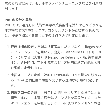
求められる場合は、モデルのファインチューニングなどを別途検
討します。
PoC の設計と実施
PoC では、選定した技術が実際の業務要件を満たせるかどうかを
小規模な環境で検証します。コンサルタントが支援する PoC で
は、検証を開始する前に以下の 3 点を必ず明確にします。
評価指標の設定
：単純な「正答率」だけでなく、 Ragas など
のフレームワークを用いて、出力の Faithfulness （ドキュメ
ントに対する忠実性）や Response Relevancy（回答の関連
性）、処理時間、工数削減率など、客観的に測定可能な KPI
を事前に定義します。
検証スコープの定義
：対象を1つの業務・1つの機能に絞り込
み、2〜4 週間程度で検証が完了する適切な範囲に設定しま
す。
判断フローの合意
：「設定した KPI をクリアした場合は本番
開発へ進む」「未達の場合はプロンプトを再設計する、また
はプロジェクトを中止する」といった次のアクションへの基