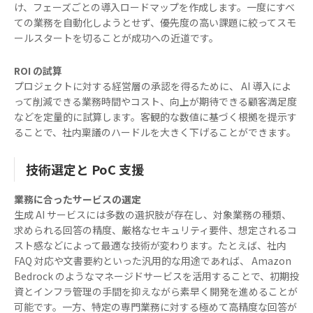
け、フェーズごとの導入ロードマップを作成します。一度にすべ
ての業務を自動化しようとせず、優先度の高い課題に絞ってスモ
ールスタートを切ることが成功への近道です。
ROI の試算
プロジェクトに対する経営層の承認を得るために、 AI 導入によ
って削減できる業務時間やコスト、向上が期待できる顧客満足度
などを定量的に試算します。客観的な数値に基づく根拠を提示す
ることで、社内稟議のハードルを大きく下げることができます。
技術選定と PoC 支援
業務に合ったサービスの選定
生成 AI サービスには多数の選択肢が存在し、対象業務の種類、
求められる回答の精度、厳格なセキュリティ要件、想定されるコ
スト感などによって最適な技術が変わります。たとえば、社内
FAQ 対応や文書要約といった汎用的な用途であれば、 Amazon
Bedrock のようなマネージドサービスを活用することで、初期投
資とインフラ管理の手間を抑えながら素早く開発を進めることが
可能です。一方、特定の専門業務に対する極めて高精度な回答が