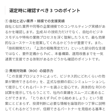
選定時に確認すべき 3 つのポイント
① 自社と近い業界・規模での支援実績
自社と似た業界や同等の企業規模でのコンサルティング実績があ
るかを確認します。生成 AI の技術力だけでなく、自社のビジネ
スモデルや特有の業務プロセスを深く理解したうえで、最も効果
的なユースケースを提案してくれるかどうかが重要です。また、
「技術開発だけ」「上流の戦略策定だけ」といった部分的な支援
ではなく、要件定義から PoC 、本番構築、運用改善までを一気
通貫で支援できる体制があるかどうかも確認のポイントです。
② 費用対効果（ROI）の提示力
「この支援プロジェクトによって、ビジネス的にどれくらいの効
果が期待できるのか」を、正式な依頼の前にシミュレーションし
て提示してくれるパートナーを選ぶと安心です。具体的な ROI の
試算を提示してもらうことで、社内の稟議をスムーズに進めるこ
とができます。「とりあえず PoC から始めましょう」という提
案にとどまらず、投資判断に必要な情報を論理的かつ丁寧に説明
してくれるかどうかが、信頼できるパートナーを見極める基準と