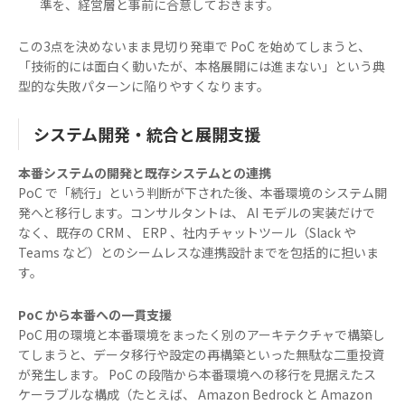
準を、経営層と事前に合意しておきます。
この3点を決めないまま見切り発車で PoC を始めてしまうと、
「技術的には面白く動いたが、本格展開には進まない」という典
型的な失敗パターンに陥りやすくなります。
システム開発・統合と展開支援
本番システムの開発と既存システムとの連携
PoC で「続行」という判断が下された後、本番環境のシステム開
発へと移行します。コンサルタントは、 AI モデルの実装だけで
なく、既存の CRM 、 ERP 、社内チャットツール（Slack や
Teams など）とのシームレスな連携設計までを包括的に担いま
す。
PoC から本番への一貫支援
PoC 用の環境と本番環境をまったく別のアーキテクチャで構築し
てしまうと、データ移行や設定の再構築といった無駄な二重投資
が発生します。 PoC の段階から本番環境への移行を見据えたス
ケーラブルな構成（たとえば、 Amazon Bedrock と Amazon