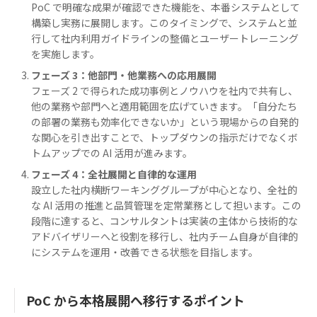
PoC で明確な成果が確認できた機能を、本番システムとして
構築し実務に展開します。このタイミングで、システムと並
行して社内利用ガイドラインの整備とユーザートレーニング
を実施します。
フェーズ 3：他部門・他業務への応用展開
フェーズ 2 で得られた成功事例とノウハウを社内で共有し、
他の業務や部門へと適用範囲を広げていきます。「自分たち
の部署の業務も効率化できないか」という現場からの自発的
な関心を引き出すことで、トップダウンの指示だけでなくボ
トムアップでの AI 活用が進みます。
フェーズ 4：全社展開と自律的な運用
設立した社内横断ワーキンググループが中心となり、全社的
な AI 活用の推進と品質管理を定常業務として担います。この
段階に達すると、コンサルタントは実装の主体から技術的な
アドバイザリーへと役割を移行し、社内チーム自身が自律的
にシステムを運用・改善できる状態を目指します。
PoC から本格展開へ移行するポイント