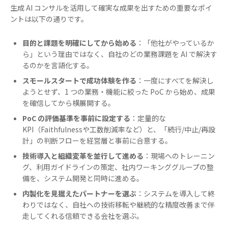
生成 AI コンサルを活用して確実な成果を出すための重要なポイ
ントは以下の通りです。
目的と課題を明確にしてから始める
：「他社がやっているか
ら」という理由ではなく、自社のどの業務課題を AI で解決す
るのかを言語化する。
スモールスタートで成功体験を作る
：一度にすべてを解決し
ようとせず、1 つの業務・機能に絞った PoC から始め、成果
を確信してから横展開する。
PoC の評価基準を事前に設定する
：定量的な
KPI（Faithfulnessや工数削減率など）と、「続行/中止/再設
計」の判断フローを経営層と事前に合意する。
技術導入と組織変革を並行して進める
：現場へのトレーニン
グ、利用ガイドラインの策定、社内ワーキンググループの整
備を、システム開発と同時に進める。
内製化を見据えたパートナーを選ぶ
：システムを導入して終
わりではなく、自社への技術移転や継続的な精度改善まで伴
走してくれる信頼できる会社を選ぶ。