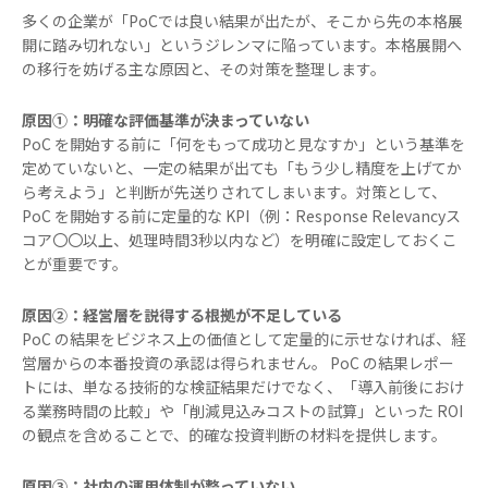
多くの企業が「PoCでは良い結果が出たが、そこから先の本格展
開に踏み切れない」というジレンマに陥っています。本格展開へ
の移行を妨げる主な原因と、その対策を整理します。
原因①：明確な評価基準が決まっていない
PoC を開始する前に「何をもって成功と見なすか」という基準を
定めていないと、一定の結果が出ても「もう少し精度を上げてか
ら考えよう」と判断が先送りされてしまいます。対策として、
PoC を開始する前に定量的な KPI（例：Response Relevancyス
コア〇〇以上、処理時間3秒以内など）を明確に設定しておくこ
とが重要です。
原因②：経営層を説得する根拠が不足している
PoC の結果をビジネス上の価値として定量的に示せなければ、経
営層からの本番投資の承認は得られません。 PoC の結果レポー
トには、単なる技術的な検証結果だけでなく、「導入前後におけ
る業務時間の比較」や「削減見込みコストの試算」といった ROI
の観点を含めることで、的確な投資判断の材料を提供します。
原因③：社内の運用体制が整っていない