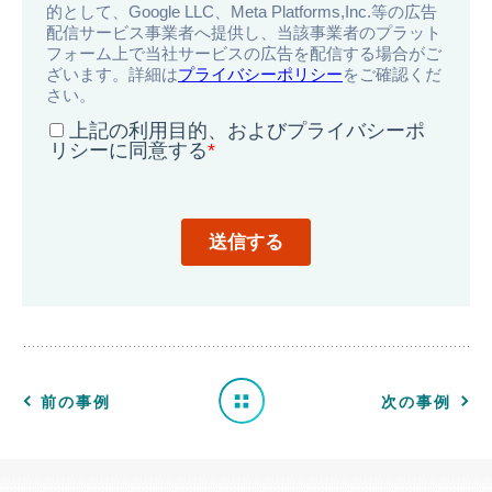
導
入
事
例
一
前の事例
次の事例
覧