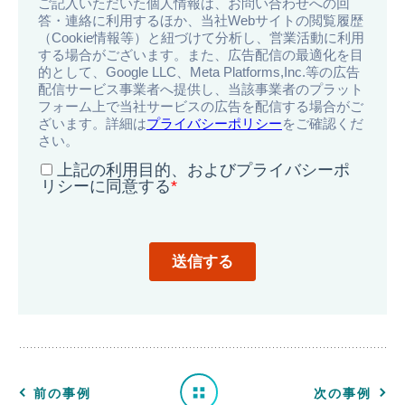
導
入
事
例
一
前の事例
次の事例