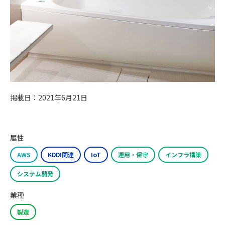
掲載日：2021年6月21日
属性
AWS
KDDI関連
IoT
運用・保守
インフラ構築
システム開発
業種
製造