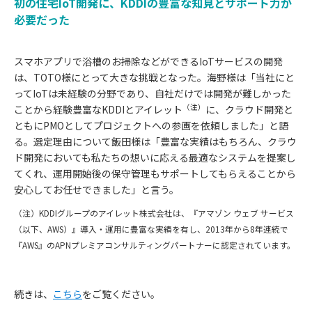
初の住宅IoT開発に、KDDIの豊富な知見とサポート力が
必要だった
スマホアプリで浴槽のお掃除などができるIoTサービスの開発
は、TOTO様にとって大きな挑戦となった。海野様は「当社にと
ってIoTは未経験の分野であり、自社だけでは開発が難しかった
（注）
ことから経験豊富なKDDIとアイレット
に、クラウド開発と
ともにPMOとしてプロジェクトへの参画を依頼しました」と語
る。選定理由について飯田様は「豊富な実績はもちろん、クラウ
ド開発においても私たちの想いに応える最適なシステムを提案し
てくれ、運用開始後の保守管理もサポートしてもらえることから
安心してお任せできました」と言う。
（注）KDDIグループのアイレット株式会社は、『アマゾン ウェブ サービス
（以下、AWS）』導入・運用に豊富な実績を有し、2013年から8年連続で
『AWS』のAPNプレミアコンサルティングパートナーに認定されています。
続きは、
こちら
をご覧ください。