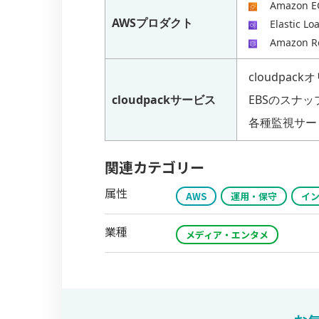
Amazon E
AWSプロダクト
Elastic Lo
Amazon R
cloudpack
cloudpackサービス
EBSのスナ
各種監視サー
関連カテゴリー
属性
AWS
運用・保守
イ
業種
メディア・エンタメ