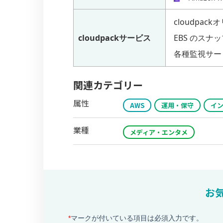
cloudpack
cloudpackサービス
EBS のス
各種監視サー
関連カテゴリー
属性
AWS
運用・保守
イ
業種
メディア・エンタメ
お