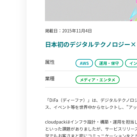
掲載日：2015年11月4日
日本初のデジタルテクノロジー×
属性
AWS
運用・保守
イ
業種
メディア・エンタメ
「DiFa（ディーファ）」は、デジタルテクノ
ス、イベント等を世界中からセレクトし、”ア
cloudpackはインフラ設計・構築・運用を
といった課題がありましたが、サービスリリー
況でもお客さまと密にコミュニケーションをと