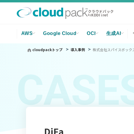
クラウドパック
KDDI iret
by
AWS
Google Cloud
OCI
生成AI
cloudpackトップ
導入事例
株式会社スパイスボックス
CASE
DiFa