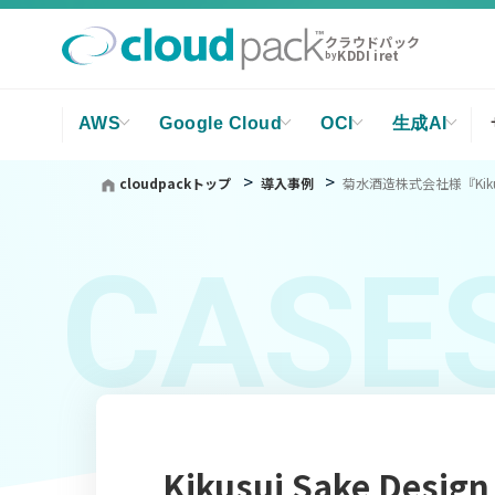
クラウドパック
KDDI iret
by
AWS
Google Cloud
OCI
生成AI
cloudpackトップ
導入事例
菊水酒造株式会社様『Kikusu
CASE
Kikusui Sake Design