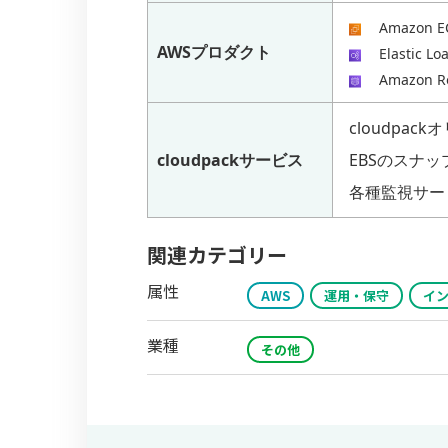
Amazon E
AWSプロダクト
Elastic Lo
Amazon R
cloudpack
cloudpackサービス
EBSのスナ
各種監視サー
関連カテゴリー
属性
AWS
運用・保守
イ
業種
その他