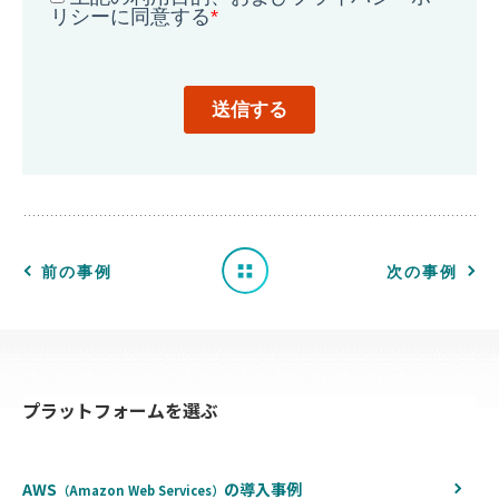
導
入
事
例
一
前の事例
次の事例
覧
へ
プラットフォームを選ぶ
戻
る
AWS
の
導入事例
（Amazon Web Services）