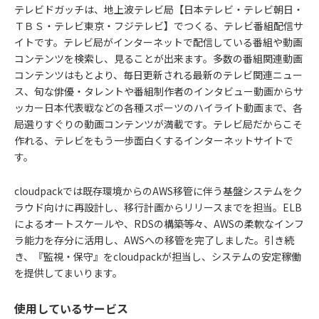
テレビドガッチは、地上波テレビ局【日本テレビ・テレビ朝日・
ＴＢＳ・テレビ東京・フジテレビ】でつくる、テレビ番組配信サ
イトです。テレビ局がインターネットで配信している番組や動画
コンテンツを検索し、見ることが出来ます。多数の番組関連動画
コンテンツはもとより、毎日更新される最新のテレビ関連ニュー
ス、旬な俳優・タレントや番組制作者のインタビュー動画からサ
ッカー日本代表戦などの各種スポーツのハイライト動画まで、各
局選りすぐりの動画コンテンツが満載です。テレビ局だからこそ
作れる、テレビをもう一歩面白くするインターネットサイトで
す。
cloudpackでは既存環境からのAWS移管に伴う基盤システムをク
ラウド向けに再設計し、移行計画からリリースまでを担当。ELB
によるオートスケールや、RDSの構築等々、AWSの柔軟なインフ
ラ能力を存分に活用し、AWSへの移管を完了しました。引き続
き、『監視・保守』をcloudpackが担当し、システムの安定稼働
を提供してまいります。
使用しているサービス