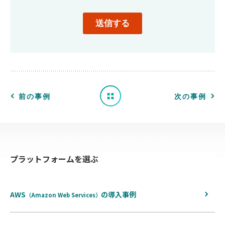
導
入
事
例
一
前の事例
次の事例
覧
へ
プラットフォームを選ぶ
戻
る
AWS
の
導入事例
（Amazon Web Services）