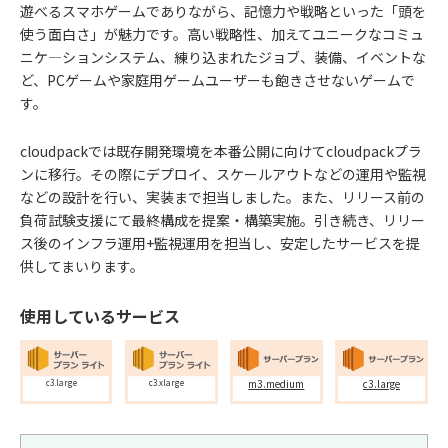
遊べるスマホゲームでありながら、記憶力や戦略といった「頭を
使う面白さ」が魅力です。高い戦略性、加えてユニークなコミュ
ニケ―ションシステム、練り込まれたジョブ、装備、イベントな
ど、PCゲームや家庭用ゲームユーザーも飽きさせないゲームで
す。
cloudpackでは既存開発環境を本番公開に向けてcloudpackプラ
ンに移行。その際にデプロイ、スケールアウトなどの運用や監視
などの設計を行い、実装まで担当しました。また、リリース前の
負荷試験支援にて最終構成を提案・構築実施。引き続き、リリー
ス後のインフラ運用+監視運用を担当し、安定したサービスを提
供してまいります。
使用しているサービス
m3.medium
c3.large
c3.large
c3.xlarge