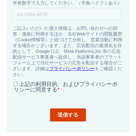
導
入
事