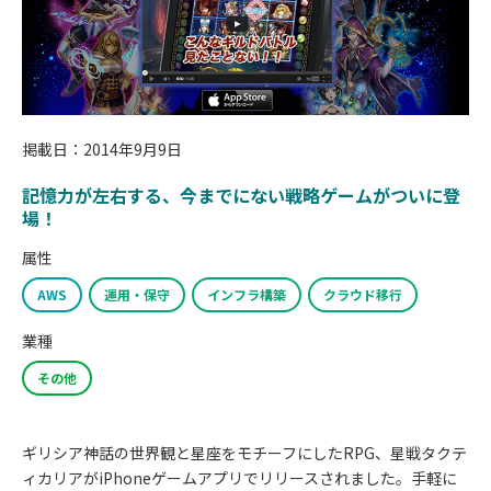
掲載日：2014年9月9日
記憶力が左右する、今までにない戦略ゲームがついに登
場！
属性
AWS
運用・保守
インフラ構築
クラウド移行
業種
その他
ギリシア神話の世界観と星座をモチーフにしたRPG、星戦タクテ
ィカリアがiPhoneゲームアプリでリリースされました。手軽に