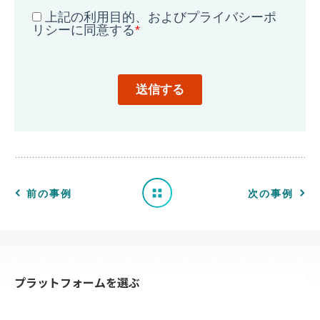
導
入
事
例
一
前の事例
次の事例
覧
へ
プラットフォームを選ぶ
戻
る