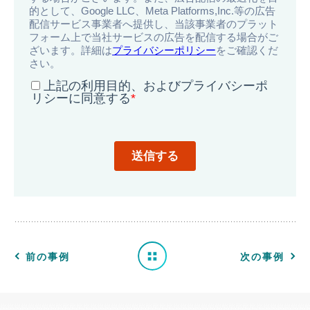
導
入
事
例
一
前の事例
次の事例
覧