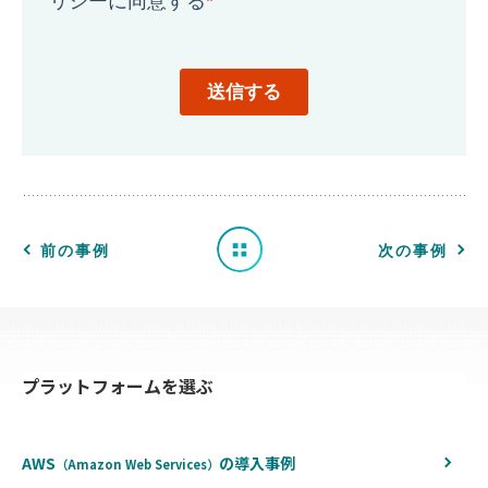
導
入
事
例
一
前の事例
次の事例
覧
へ
プラットフォームを選ぶ
戻
る
AWS
の
導入事例
（Amazon Web Services）