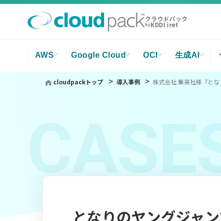
クラウドパック
KDDI iret
by
AWS
Google Cloud
OCI
生成AI
cloudpackトップ
導入事例
株式会社 集英社様『と
CASE
となりのヤングジャン