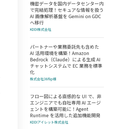
機密データを国内データセンター内
で完結処理！セキュアな情報を扱う
AI 画像解析基盤を Gemini on GDC
へ移行
KDDI株式会社
パートナーや業務委託先も含めた
AI 活用環境を構築！Amazon
Bedrock（Claude）による生成 AI
チャットシステムで EC 業務を標準
化
株式会社36flip様
フロー図による直感的な UI で、非
エンジニアでも自社専用 AI エージ
ェントを構築可能に！Agent
Runtime を活用した追加機能開発
KDDIアイレット株式会社