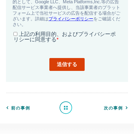
導
入
事
例
一
前の事例
次の事例
覧
へ