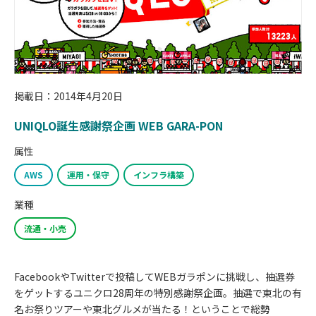
掲載日：2014年4月20日
UNIQLO誕生感謝祭企画 WEB GARA-PON
属性
AWS
運用・保守
インフラ構築
業種
流通・小売
FacebookやTwitterで投稿してWEBガラポンに挑戦し、抽選券
をゲットするユニクロ28周年の特別感謝祭企画。抽選で東北の有
名お祭りツアーや東北グルメが当たる！ということで総勢