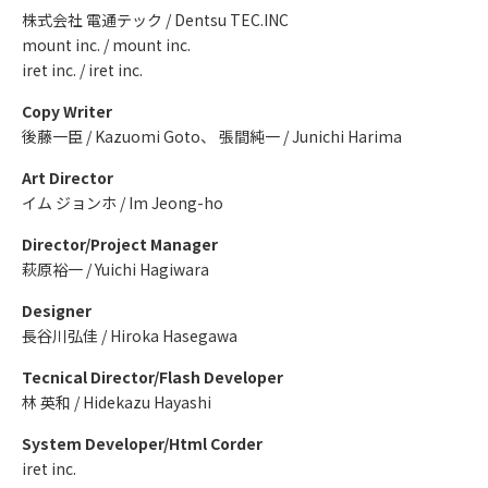
株式会社 電通テック / Dentsu TEC.INC
mount inc. / mount inc.
iret inc. / iret inc.
Copy Writer
後藤一臣 / Kazuomi Goto、 張間純一 / Junichi Harima
Art Director
イム ジョンホ / Im Jeong-ho
Director/Project Manager
萩原裕一 / Yuichi Hagiwara
Designer
長谷川弘佳 / Hiroka Hasegawa
Tecnical Director/Flash Developer
林 英和 / Hidekazu Hayashi
System Developer/Html Corder
iret inc.