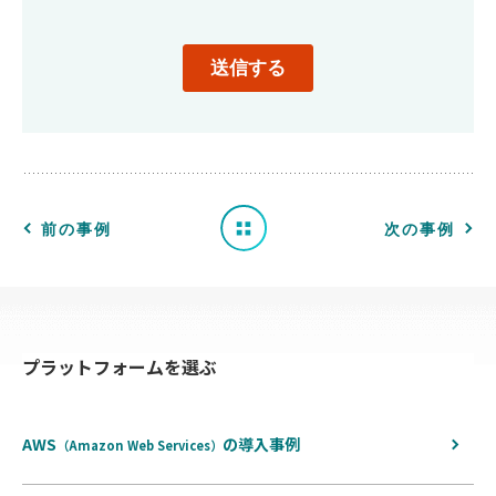
導
入
事
例
一
前の事例
次の事例
覧
へ
プラットフォームを選ぶ
戻
る
AWS
の
導入事例
（Amazon Web Services）