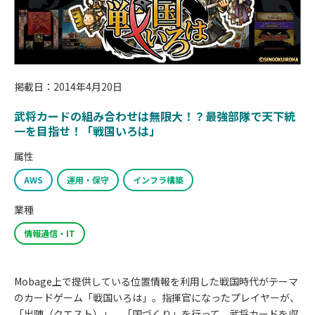
掲載日：2014年4月20日
武将カードの組み合わせは無限大！？最強部隊で天下統
一を目指せ！「戦国いろは」
属性
AWS
運用・保守
インフラ構築
業種
情報通信・IT
Mobage上で提供している位置情報を利用した戦国時代がテーマ
のカードゲーム「戦国いろは」。指揮官になったプレイヤーが、
「出陣（クエスト）」、「国づくり」を行って、武将カードを収