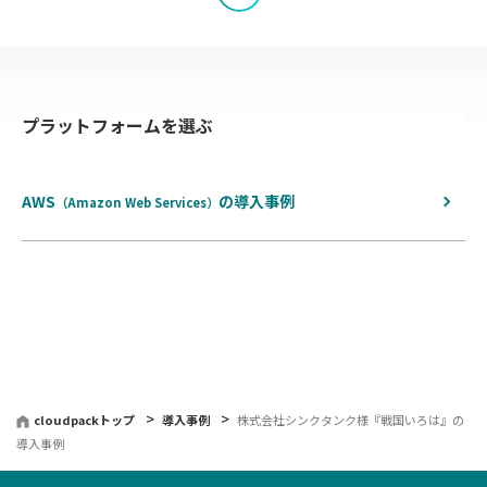
覧
へ
プラットフォームを選ぶ
戻
る
AWS
の
導入事例
（Amazon Web Services）
cloudpackトップ
導入事例
株式会社シンクタンク様『戦国いろは』の
導入事例