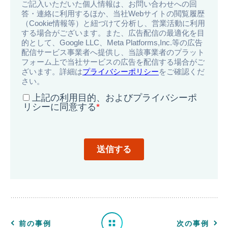
導
入
事
例
一
前の事例
次の事例