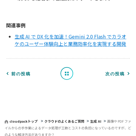
関連事例
生成 AI で DX 化を加速！Gemini 2.0 Flash でカラオ
ケのユーザー体験向上と業務効率化を実現する開発
一
覧
へ
前の投稿
次の投稿
戻
る
cloudpackトップ
クラウドのよくあるご質問
生成 AI
画像や PDF ファ
イルからの手作業によるデータ処理が工数とコストの負担になっているのですが、ど
のような解決方法がありますか？